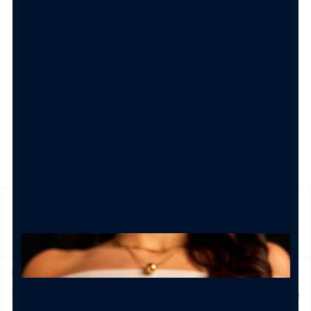
SPEDIZIONE
Prodotto in pronta consegna in 24/48h (esclusi Sabato,
Domenica e festivi) La spedizione ha un costo di 5€ in tutta