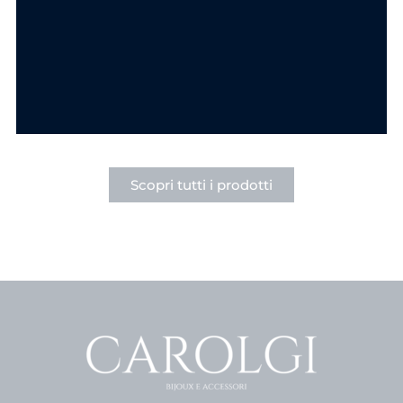
Gold
Portafortuna in
Acciaio Gold
12.90
€
12.90
€
AGGIUNGI AL
CARRELLO
AGGIUNGI AL
CARRELLO
Scopri tutti i prodotti