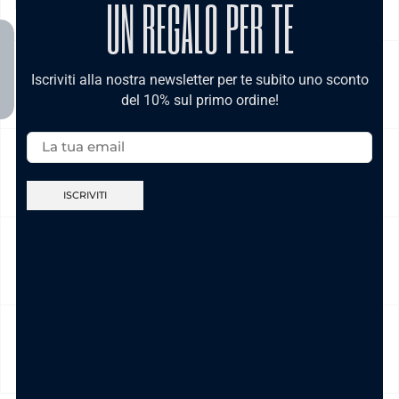
UN REGALO PER TE
Italia , è gratis per ordini pari e/o superiori a € 39,00
Iscriviti alla nostra newsletter per te subito uno sconto
NICKEL FREE
del 10% sul primo ordine!
Email:
CAMBIO E RESO
CURA DEL PRODOTTO
MODALITÀ DI PAGAMENTO