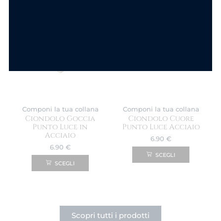
Componi la tua collana
Componi la tua collana
Ciondolo Goccia
Ciondolo Cuore
Punto Luce in
Punto Luce Acciaio
Acciaio
6.90
€
6.90
€
SCEGLI
SCEGLI
Scopri tutti i prodotti