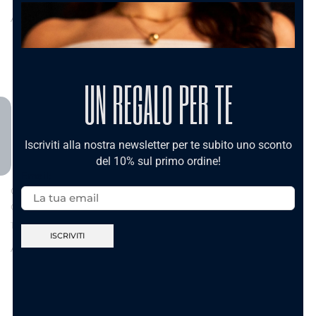
Aggiungi al carrello
Aggiungi al carrello
UN REGALO PER TE
Iscriviti alla nostra newsletter per te subito uno sconto
del 10% sul primo ordine!
Email:
Girocollo catena
Girocollo catena
cuore e stellina
cuore e stellina
19.90
€
19.90
€
Aggiungi al carrello
Aggiungi al carrello