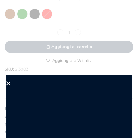
Aggiungi al carrello
Aggiungi alla Wishlist
SKU:
SI3003
DESCRIZIONE
INFORMAZIONI AGGIUNTIVE
Bracciale catena maglia ovale in acciaio 18 cm + 3
cm estensione con 5 pendenti. Cuore con strass,
corno portafortuna, punto luce, stellina e cuoricino
colorato