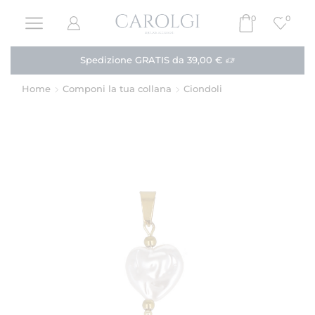
0
0
Paga in 3 rate!
Acquista
Home
Componi la tua collana
Ciondoli