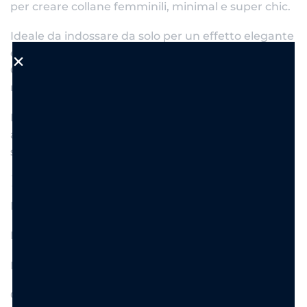
per creare collane femminili, minimal e super chic.
Ideale da indossare da solo per un effetto elegante
e senza tempo oppure abbinato ad altri charms
Carolgi per creare composizioni personalizzate dal
mood trendy e sofisticato.
Realizzato in acciaio inox dorato resistente
all’acqua, è pensato per mantenere brillantezza e
stile nel tempo.
Dettagli prodotto
Materiale: Acciaio inox
Finitura: Oro
Dettagli: Cuore perlato effetto lucido
Colore: Bianco perlato