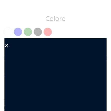
Colore
Aggiungi al carrello
Aggiungi alla Wishlist
SKU:
NC1024
DESCRIZIONE
INFORMAZIONI AGGIUNTIVE
L’anello “Cuore Colorato” cattura l’amore in un