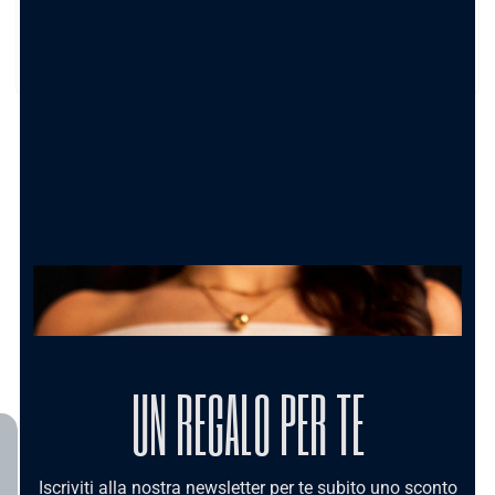
Sì, viene spedito in una confezione elegante firmata
Carolgi, perfetta anche per un regalo.
TRASFORMA IL TUO ORDINE IN UN
REGALO PERFETTO
Shopper Bag con bigliettino
Carolgi
1.50
€
AGGIUNGI AL CARRELLO
UN REGALO PER TE
Iscriviti alla nostra newsletter per te subito uno sconto