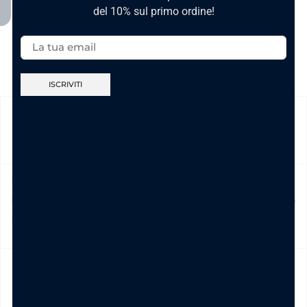
del 10% sul primo ordine!
Email:
SPEDIZIONE
Prodotto in pronta consegna in 24/48h (esclusi Sabato,
Domenica e festivi) La spedizione ha un costo di 5€ in tutta
Italia , è gratis per ordini pari e/o superiori a € 39,00
NICKEL FREE