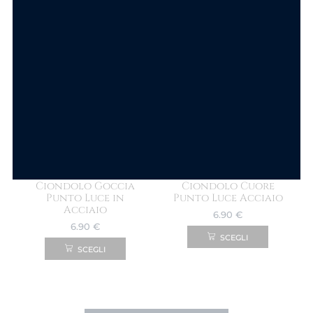
SCEGLI
SCEGLI
Componi la tua collana
Componi la tua collana
Ciondolo Goccia
Ciondolo Cuore
Punto Luce in
Punto Luce Acciaio
Acciaio
6.90
€
6.90
€
SCEGLI
SCEGLI