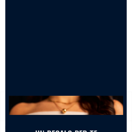
1.50
€
AGGIUNGI AL CARRELLO
SPEDIZIONE
Prodotto in pronta consegna in 24/48h (esclusi Sabato,