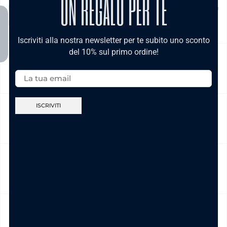
UN REGALO PER TE
Domenica e festivi) La spedizione ha un costo di 5€ in tutta
Italia , è gratis per ordini pari e/o superiori a € 39,00
Iscriviti alla nostra newsletter per te subito uno sconto
del 10% sul primo ordine!
Email:
NICKEL FREE
CAMBIO E RESO
CURA DEL PRODOTTO
MODALITÀ DI PAGAMENTO