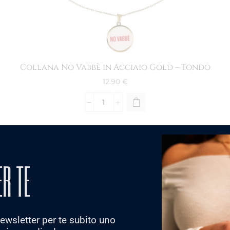
Collana No Vabbè in Acciaio Gold – Tondo
12.90
€
NEW
ER TE
 newsletter per te subito uno