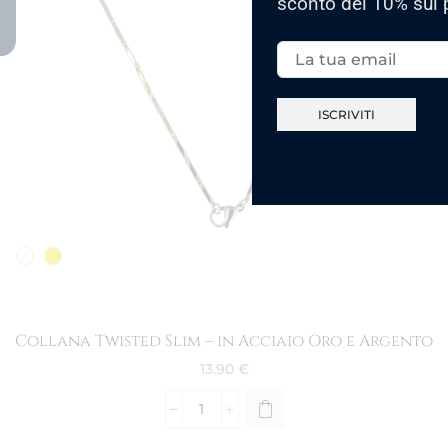
sconto del 10% sul 
Email:
Collana Twisted Slim – in Acciaio Oro e Argento
13.90
€