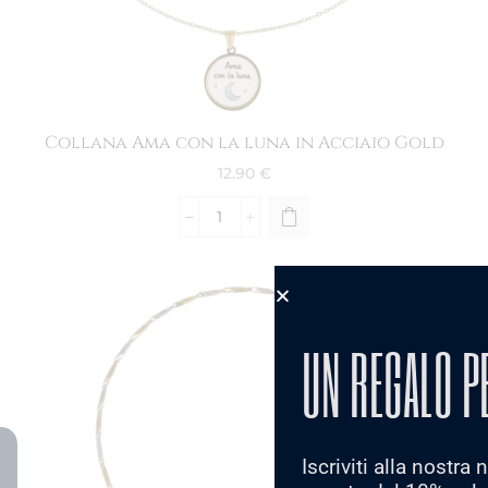
Collana Ama con la luna in Acciaio Gold
12.90
€
UN REGALO P
Iscriviti alla nostra