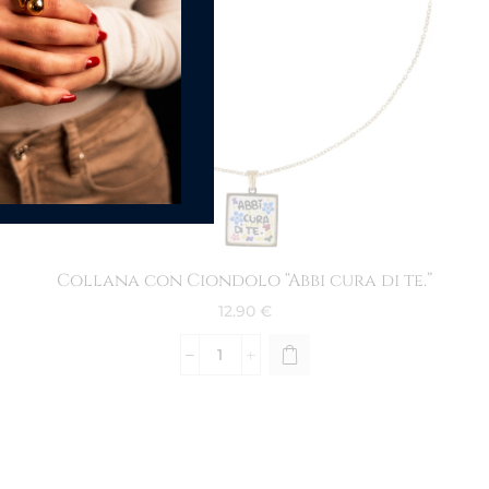
Collana con Ciondolo “Abbi cura di te.”
12.90
€