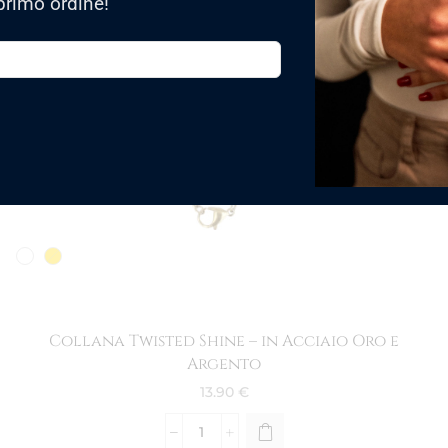
primo ordine!
Collana Twisted Shine – in Acciaio Oro e
Argento
13.90
€