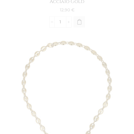
Acciaio Gold
12.90
€