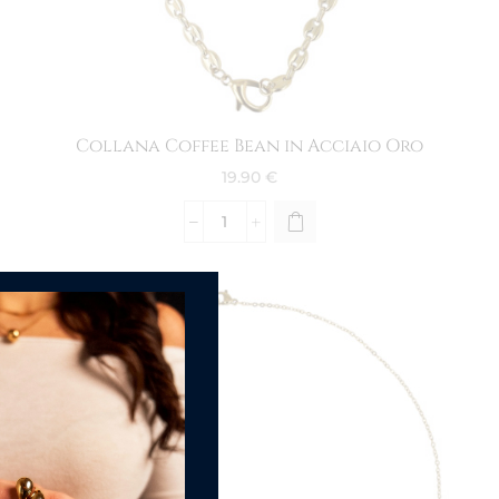
Collana Coffee Bean in Acciaio Oro
19.90
€
NEW