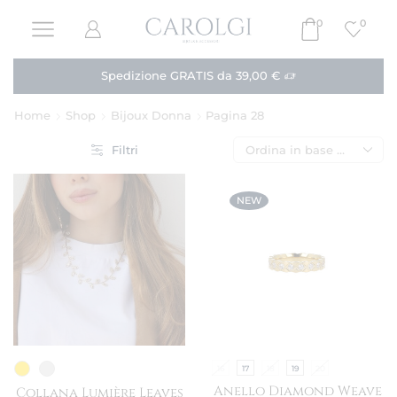
0
0
Paga in 3 rate!
Acquista
Home
Shop
Bijoux Donna
Pagina 28
Filtri
NEW
16
17
18
19
20
Anello Diamond Weave
Collana Lumière Leaves