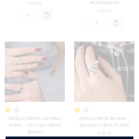
Multibanda
13.90
€
13.90
€
Anello Royal Double
Anello Rose Bloom –
Shine – Acciaio Oro e
Acciaio Oro e Rodio
Rodio
11.90
€