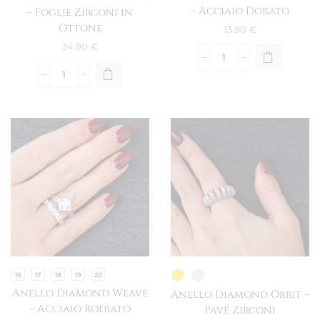
– Acciaio Dorato
– Foglie Zirconi in
Ottone
13.90
€
34.90
€
16
17
18
19
20
Anello Diamond Weave
Anello Diamond Orbit –
– Acciaio Rodiato
Pavé Zirconi