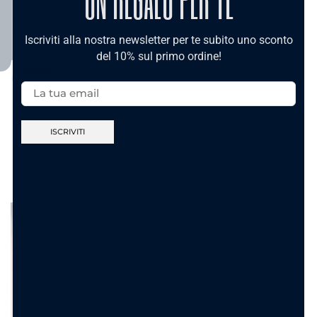
Iscriviti alla nostra newsletter per te subito uno sconto
del 10% sul primo ordine!
Email:
Anello Crystal Royal
Anello Aurora Oval
Square – Acciaio
Pavé – Acciaio
13.90
€
14.90
€