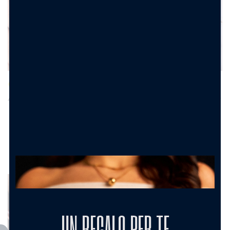
Anello Marquise Shine –
Anello Luce Imperiale –
Acciaio Con Strass
Acciaio Con Strass
13.90
€
13.90
€
UN REGALO PER TE