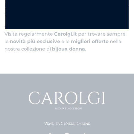
bijoux argentati e tante altre proposte perfette per
ogni occasione.
Conclusione:
Visita regolarmente
Carolgi.it
per trovare sempre
le
novità più esclusive
e le
migliori offerte
nella
nostra collezione di
bijoux donna
.
Vendita Gioielli Online