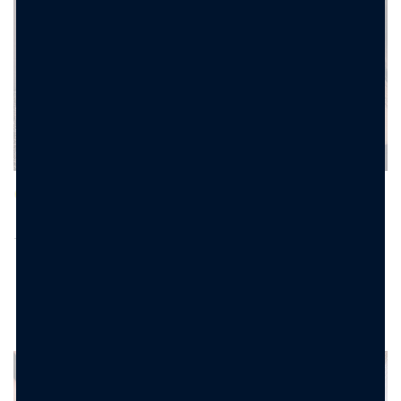
Anello Spiral Harmony
Anello Shell Elegance
– In Acciaio Oro e Rodio
– Conchiglia Acciaio
11.90
€
12.90
€