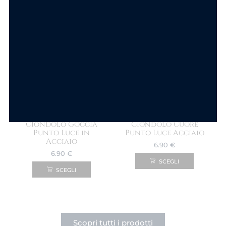
SCEGLI
SCEGLI
Componi la tua collana
Componi la tua collana
Ciondolo Goccia
Ciondolo Cuore
Punto Luce in
Punto Luce Acciaio
Acciaio
6.90
€
6.90
€
SCEGLI
SCEGLI
Scopri tutti i prodotti