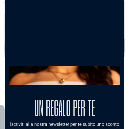
Anello love in
Anello cuore
acciaio gold con
alato in acciaio
cuoricini
10.90
€
10.90
€
Scegli
UN REGALO PER TE
Scegli
Iscriviti alla nostra newsletter per te subito uno sconto