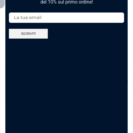
del 10% sul primo ordine!
Email:
SPEDIZIONE
Prodotto in pronta consegna in 24/48h (esclusi Sabato,
Domenica e festivi) La spedizione ha un costo di 5€ in tutta
Italia , è gratis per ordini pari e/o superiori a € 39,00
NICKEL FREE