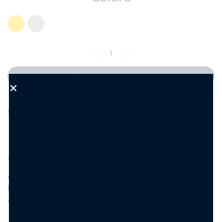
Aggiungi al carrello
Aggiungi alla Wishlist
SKU:
SI1039
DESCRIZIONE
INFORMAZIONI AGGIUNTIVE
Anello a fascia regolabile in ottone dipinto
bombato con micro strass , disponibile sia nella
versione oro che nella versione argento