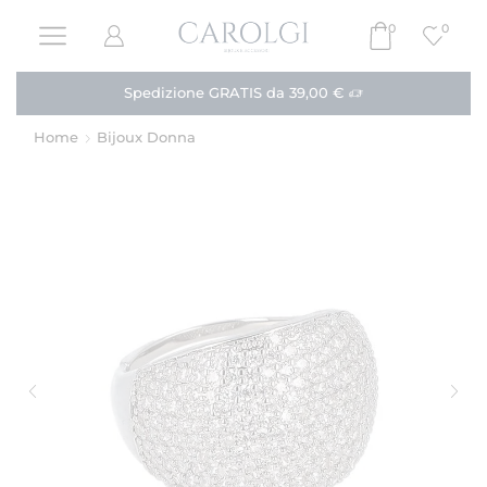
0
0
Spedizione GRATIS da 39,00 €
Home
Bijoux Donna