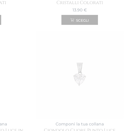
ati
Cristalli Colorati
13.90
€
SCEGLI
lana
Componi la tua collana
o Luce in
Ciondolo Cuore Punto Luce