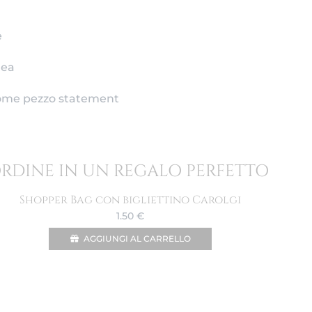
e
nea
come pezzo statement
ORDINE IN UN REGALO PERFETTO
Shopper Bag con bigliettino Carolgi
1.50
€
AGGIUNGI AL CARRELLO