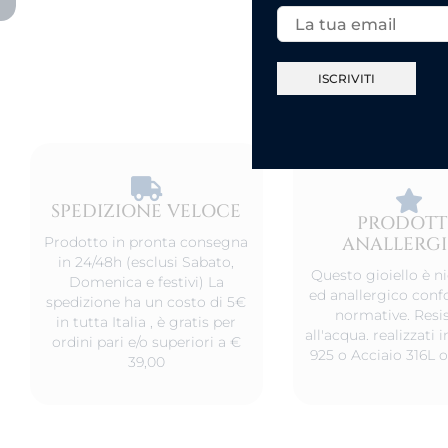
SPEDIZIONE VELOCE​
PRODOT
ANALLERG
Prodotto in pronta consegna
in 24/48h (esclusi Sabato,
Questo gioiello è ni
Domenica e festivi) La
ed anallergico conf
spedizione ha un costo di 5€
normative. Resis
in tutta Italia , è gratis per
all'acqua. realizzati
ordini pari e/o superiori a €
925 o Acciaio 316L o
39,00