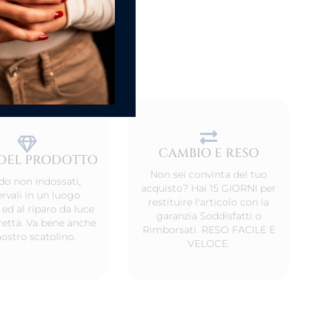
CAMBIO E RESO
DEL PRODOTTO
Non sei convinta del tuo
o non indossati,
acquisto? Hai 15 GIORNI per
rvali in un luogo
restituire l'articolo con la
 ed al riparo da luce
garanzia Soddisfatti o
iretta. Va bene anche
Rimborsati. RESO FACILE E
nostro scatolino.
VELOCE.