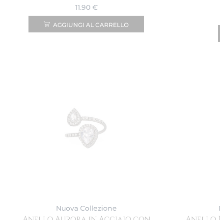
11.90
€
AGGIUNGI AL CARRELLO
Nuova Collezione
Anello Aurora in Acciaio con
Anello 