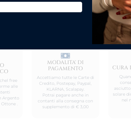
MODALITA' DI
TO
CURA 
PAGAMENTO
ICO
Quand
Accettiamo tutte le Carte di
chel free
conse
Credito, Postepay, Paypal,
orme alle
asciutto
KLARNA, Scalapay.
tenti
solare d
Potrai pagare anche in
 in Argento
nel 
contanti alla consegna con
 Ottone .
supplemento di € 3,00