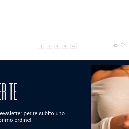
16
17
18
19
20
Anello donna fascia colore rodio
10.90
€
ER TE
Scegli
 newsletter per te subito uno
primo ordine!