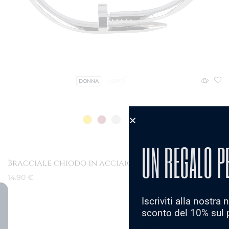
DONNA
UOMO
UN REGALO P
Bracciale chiodo in acciaio dipinto
14.90
€
Scegli
Iscriviti alla nostra
sconto del 10% sul 
Email: