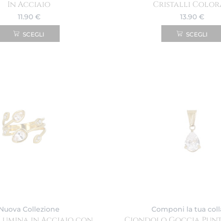
In Acciaio
Cristalli Color
11.90
€
13.90
€
SCEGLI
SCEGLI
Nuova Collezione
Componi la tua col
Lumina in Acciaio con
Ciondolo Goccia Punt