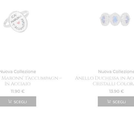
Nuova Collezione
Nuova Collezion
’ Maronn’ t’accumpagn –
Anello Duchessa in Ac
In Acciaio
Cristalli Color
11.90
€
13.90
€
SCEGLI
SCEGLI