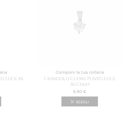
lana
Componi la tua collana
o Luce in
Ciondolo Cuore Punto Luce
Acciaio
6.90
€
SCEGLI