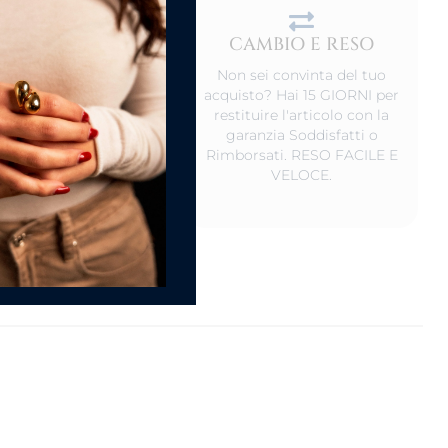
CAMBIO E RESO
DEL PRODOTTO
Non sei convinta del tuo
o non indossati,
acquisto? Hai 15 GIORNI per
rvali in un luogo
restituire l'articolo con la
 ed al riparo da luce
garanzia Soddisfatti o
iretta. Va bene anche
Rimborsati. RESO FACILE E
nostro scatolino.
VELOCE.