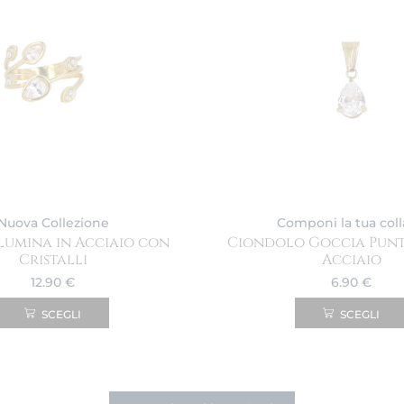
Nuova Collezione
Componi la tua col
Lumina in Acciaio con
Ciondolo Goccia Punt
Cristalli
Acciaio
12.90
€
6.90
€
SCEGLI
SCEGLI