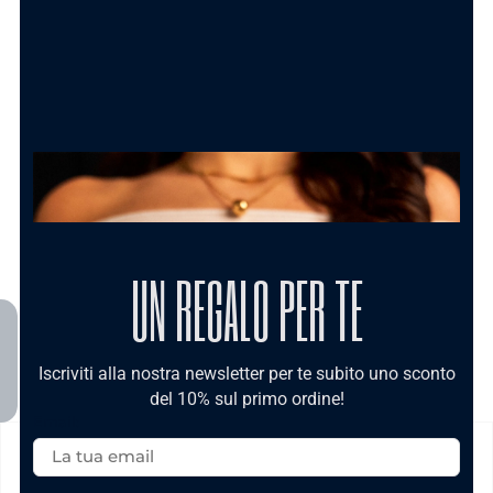
Shopper Bag con bigliettino
Carolgi
1.50
€
AGGIUNGI AL CARRELLO
UN REGALO PER TE
Iscriviti alla nostra newsletter per te subito uno sconto
del 10% sul primo ordine!
Email:
SPEDIZIONE