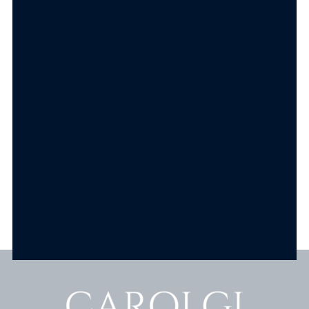
Bijoux Donna
Bijoux Donna
Collana Se Vuoi
Collana Sciò Sciò
Volare in Acciaio
Ciucciuvè
Gold
Portafortuna in
Acciaio Gold
12.90
€
12.90
€
AGGIUNGI AL
CARRELLO
AGGIUNGI AL
CARRELLO
Scopri tutti i prodotti