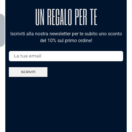
UN REGALO PER TE
TI POTREBBE INTERESSARE
Iscriviti alla nostra newsletter per te subito uno sconto
del 10% sul primo ordine!
Email:
Bijoux Donna
Bijoux Donna
Collana Sorridi in
Collana C’ho l’Ansia
Acciaio Gold
Cuore in Acciaio
12.90
€
12.90
€
AGGIUNGI AL
AGGIUNGI AL
CARRELLO
CARRELLO