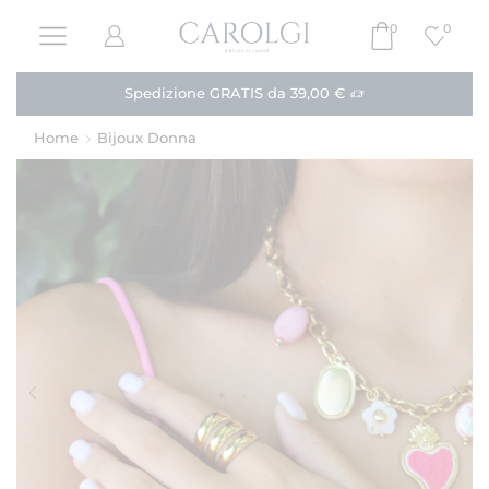
0
0
Paga in 3 rate!
Acquista
Home
Bijoux Donna