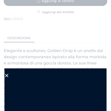
Aggiungi al carrello
Aggiungi alla Wishlist
SKU:
VS1010
DESCRIZIONE
Elegante e scultoreo, Golden Drop è un anello dal
design contemporaneo ispirato alla forma morbida
e armoniosa di una goccia dorata. Le sue linee
essenziali e la superficie lucida catturano la luce da
ogni angolazione, creando un effetto sofisticato e
di grande impatto. Realizzato in acciaio inossidabile
con finitura oro brillante, è il gioiello perfetto per
chi ama accessori moderni, minimalisti e dal
carattere deciso. Un anello che unisce semplicità e
raffinatezza, ideale da indossare da solo o abbinato