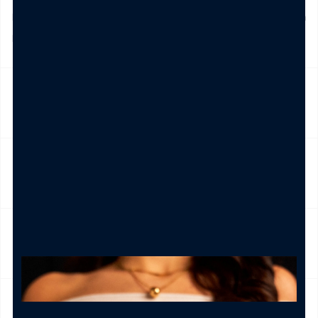
Domenica e festivi) La spedizione ha un costo di 5€ in tutta
Italia , è gratis per ordini pari e/o superiori a € 39,00
NICKEL FREE
CAMBIO E RESO
CURA DEL PRODOTTO
MODALITÀ DI PAGAMENTO