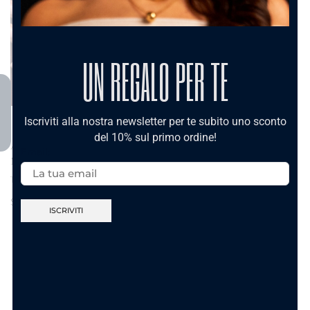
UN REGALO PER TE
Iscriviti alla nostra newsletter per te subito uno sconto
del 10% sul primo ordine!
Anello Doppio
Email:
Nodo E Cuore
10.90
€
Scegli