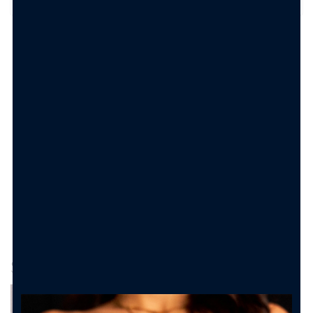
TRASFORMA IL TUO ORDINE IN UN
REGALO PERFETTO
Shopper Bag con bigliettino
Carolgi
1.50
€
AGGIUNGI AL CARRELLO
Spesso Acquistati Insieme