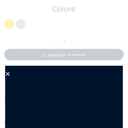
Colore
Aggiungi al carrello
Aggiungi alla Wishlist
SKU:
NC3003
DESCRIZIONE
INFORMAZIONI AGGIUNTIVE
Bracciale doppio nodo
Bracciale dal design unico con un doppio nodo