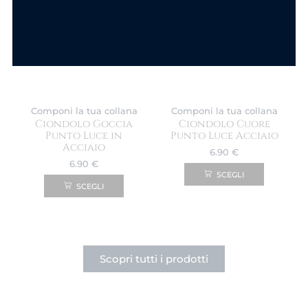
Componi la tua collana
Componi la tua collana
Ciondolo Goccia
Ciondolo Cuore
Punto Luce in
Punto Luce Acciaio
Acciaio
6.90
€
6.90
€
SCEGLI
SCEGLI
Scopri tutti i prodotti