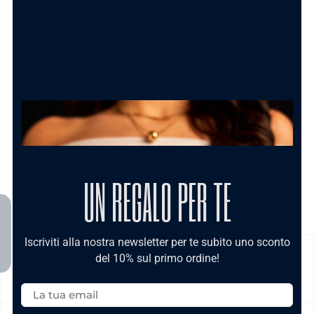
Carolgi
1.50
€
AGGIUNGI AL CARRELLO
UN REGALO PER TE
Iscriviti alla nostra newsletter per te subito uno sconto
del 10% sul primo ordine!
SPEDIZIONE
Email: