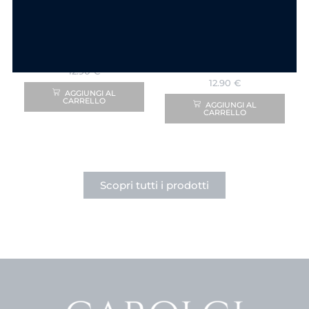
Bijoux Donna
Bijoux Donna
Collana Se Vuoi
Collana Sciò Sciò
Volare in Acciaio
Ciucciuvè
Gold
Portafortuna in
Acciaio Gold
12.90
€
12.90
€
AGGIUNGI AL
CARRELLO
AGGIUNGI AL
CARRELLO
Scopri tutti i prodotti