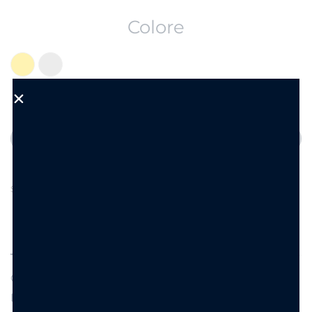
Colore
Aggiungi al carrello
Aggiungi alla Wishlist
SKU:
KJ6058
DESCRIZIONE
INFORMAZIONI AGGIUNTIVE
Collana di bigiotteria in acciaio inossidabile con
pendente fiocco 1,5 cm con cuoricino. Lung. catena