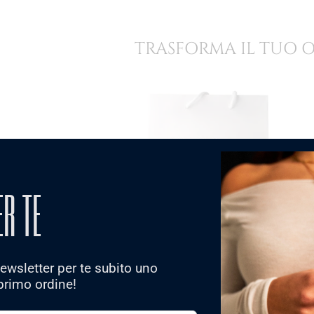
TRASFORMA IL TUO 
ER TE
 newsletter per te subito uno
primo ordine!