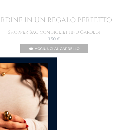
ORDINE IN UN REGALO PERFETTO
Shopper Bag con bigliettino Carolgi
1.50
€
AGGIUNGI AL CARRELLO