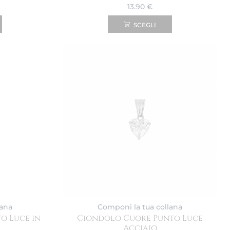
13.90
€
SCEGLI
lana
Componi la tua collana
o Luce in
Ciondolo Cuore Punto Luce
Acciaio