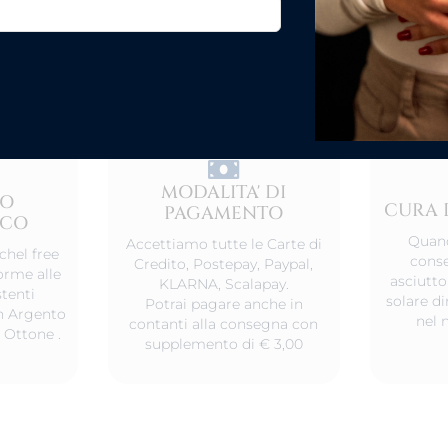
MODALITA' DI
TO
CURA 
PAGAMENTO
ICO
Quand
Accettiamo tutte le Carte di
chel free
conse
Credito, Postepay, Paypal,
orme alle
asciutto
KLARNA, Scalapay.
tenti
solare d
Potrai pagare anche in
 in Argento
nel 
contanti alla consegna con
 Ottone .
supplemento di € 3,00