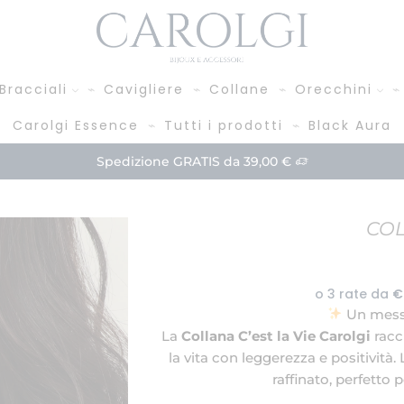
Bracciali
Cavigliere
Collane
Orecchini
Carolgi Essence
Tutti i prodotti
Black Aura
Paga in 3 rate!
Acquista
COL
Un messa
La
Collana C’est la Vie Carolgi
racc
la vita con leggerezza e positività.
raffinato, perfetto