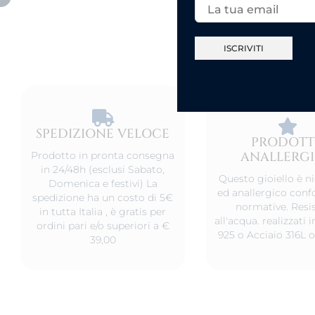
SPEDIZIONE VELOCE​
PRODOT
ANALLERG
Prodotto in pronta consegna
in 24/48h (esclusi Sabato,
Questo gioiello è ni
Domenica e festivi) La
ed anallergico conf
spedizione ha un costo di 5€
normative. Resis
in tutta Italia , è gratis per
all'acqua. realizzati
ordini pari e/o superiori a €
925 o Acciaio 316L o
39,00