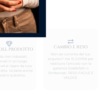
CAMBIO E RESO
DEL PRODOTTO
Non sei convinta del tuo
o non indossati,
acquisto? Hai 15 GIORNI per
rvali in un luogo
restituire l'articolo con la
 ed al riparo da luce
garanzia Soddisfatti o
iretta. Va bene anche
Rimborsati. RESO FACILE E
nostro scatolino.
VELOCE.