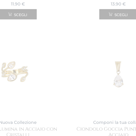
11.90
€
13.90
€
SCEGLI
SCEGLI
Nuova Collezione
Componi la tua col
Lumina in Acciaio con
Ciondolo Goccia Punt
Cristalli
Acciaio