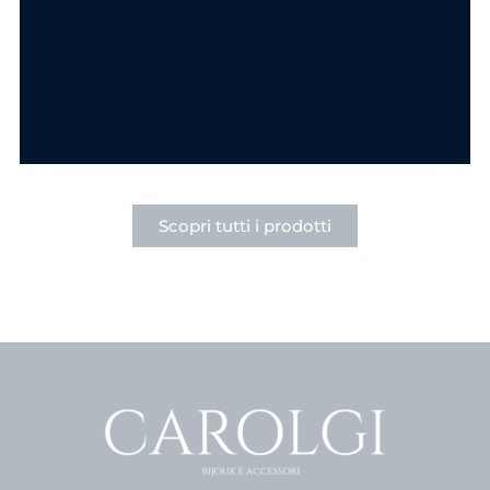
Ciondolo Goccia
Ciondolo Cuore
Punto Luce in
Punto Luce Acciaio
Acciaio
6.90
€
6.90
€
SCEGLI
SCEGLI
Scopri tutti i prodotti