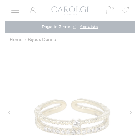
0
0
Paga in 3 rate!
Acquista
Home
Bijoux Donna