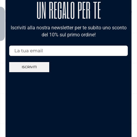
UN REGALO PER TE
Prodotto in pronta consegna in 24/48h (esclusi Sabato,
Domenica e festivi) La spedizione ha un costo di 5€ in tutta
Italia , è gratis per ordini pari e/o superiori a € 39,00
Iscriviti alla nostra newsletter per te subito uno sconto
del 10% sul primo ordine!
Email:
NICKEL FREE
CAMBIO E RESO
CURA DEL PRODOTTO