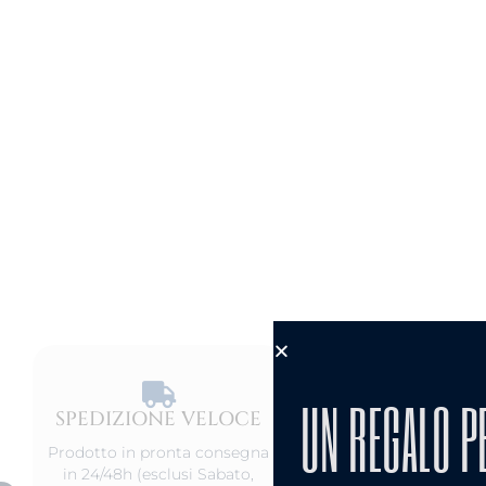
UN REGALO P
SPEDIZIONE VELOCE​
PRODOT
ANALLERG
Prodotto in pronta consegna
in 24/48h (esclusi Sabato,