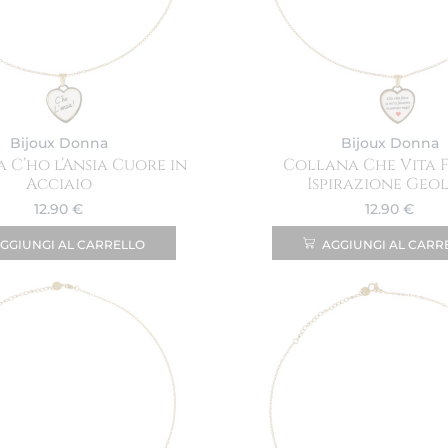
Bijoux Donna
Bijoux Donna
 C’ho l’Ansia Cuore in
Collana Che Vita F
Acciaio
Ispirazione Geol
12.90
€
12.90
€
GGIUNGI AL CARRELLO
AGGIUNGI AL CARR