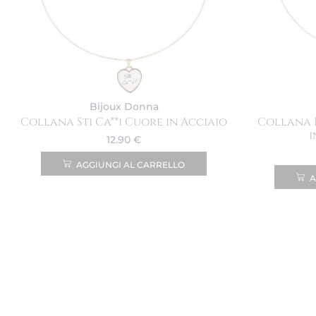
Bijoux Donna
Collana Sti Ca**i Cuore in Acciaio
Collana I
i
12.90
€
AGGIUNGI AL CARRELLO
A