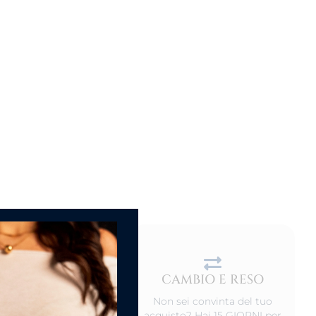
CAMBIO E RESO
DEL PRODOTTO
Non sei convinta del tuo
o non indossati,
acquisto? Hai 15 GIORNI per