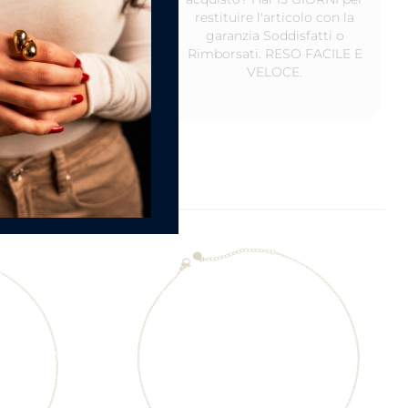
rvali in un luogo
restituire l'articolo con la
 ed al riparo da luce
garanzia Soddisfatti o
iretta. Va bene anche
Rimborsati. RESO FACILE E
nostro scatolino.
VELOCE.