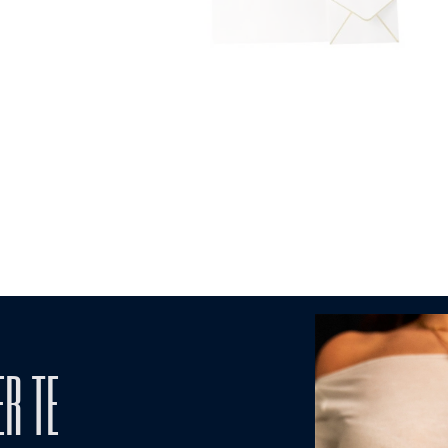
ER TE
MODALITA' DI
TO
CURA 
PAGAMENTO
ICO
Quand
Accettiamo tutte le Carte di