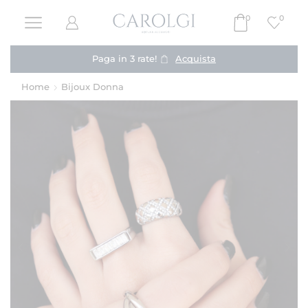
0
0
Paga in 3 rate!
Acquista
Home
Bijoux Donna