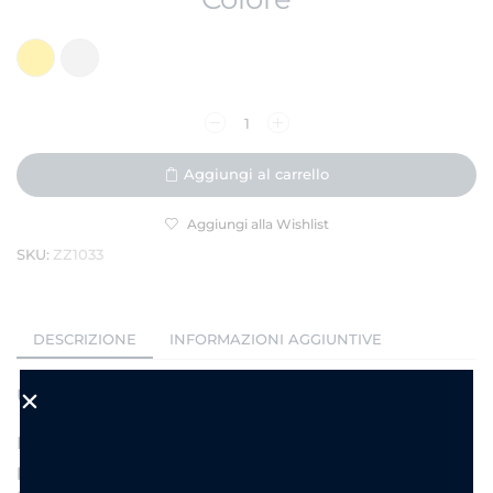
Aggiungi al carrello
Aggiungi alla Wishlist
SKU:
ZZ1033
DESCRIZIONE
INFORMAZIONI AGGIUNTIVE
Un intreccio di luce e carattere.
L’
anello Carolgi intrecciato con zirconi
è pensato
per chi ama distinguersi con eleganza.