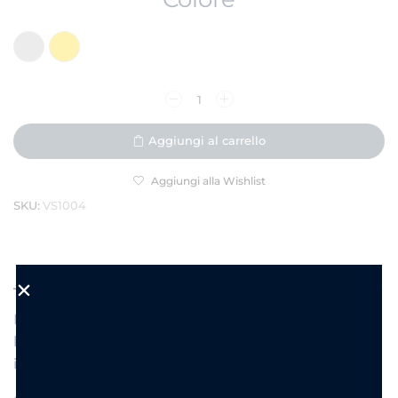
Aggiungi al carrello
Aggiungi alla Wishlist
SKU:
VS1004
DESCRIZIONE
INFORMAZIONI AGGIUNTIVE
Elegante, luminoso e dal fascino contemporaneo,
l’
Anello Luna Pavé
è il gioiello perfetto per chi ama
i dettagli raffinati.