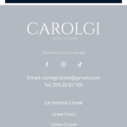
Vendita Gioielli Online
Email: carolgi.store@gmail.com
Tel: 376 22 67 701
Le nostre Linee
Linea Croci
Linea Cuore