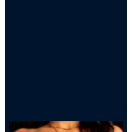
SPEDIZIONE
Prodotto in pronta consegna in 24/48h (esclusi Sabato,
Domenica e festivi) La spedizione ha un costo di 5€ in tutta
Italia , è gratis per ordini pari e/o superiori a € 39,00
NICKEL FREE
CAMBIO E RESO