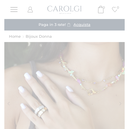
0
0
Paga in 3 rate!
Acquista
Home
Bijoux Donna