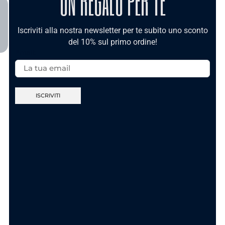
UN REGALO PER TE
TI POTREBBE INTERESSARE
Iscriviti alla nostra newsletter per te subito uno sconto
del 10% sul primo ordine!
Email:
Nuova Collezione
Nuova Collezione
Anello Sei Unica
Anello Ca’ Maronn’
Gold In Acciaio
t’accumpagn – In
Acciaio
11.90
€
11.90
€
AGGIUNGI AL
CARRELLO
SCEGLI