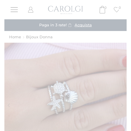
0
0
Paga in 3 rate!
Acquista
Home
Bijoux Donna