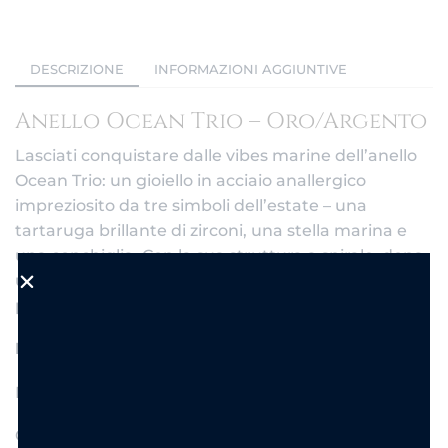
DESCRIZIONE
INFORMAZIONI AGGIUNTIVE
Anello Ocean Trio – Oro/Argento
Lasciati conquistare dalle vibes marine dell’anello
Ocean Trio: un gioiello in acciaio anallergico
impreziosito da tre simboli dell’estate – una
tartaruga brillante di zirconi, una stella marina e
una conchiglia. Con la sua struttura a spirale, dona
un tocco giocoso e glamour a ogni mano, perfetto
per chi ama distinguersi.
Dettagli:
Materiale: Acciaio inossidabile
Colori disponibili: Oro o Argento