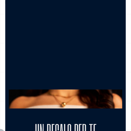
Italia , è gratis per ordini pari e/o superiori a € 39,00
NICKEL FREE
CAMBIO E RESO
CURA DEL PRODOTTO
MODALITÀ DI PAGAMENTO