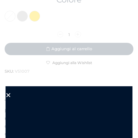
Aggiungi al carrello
Aggiungi alla Wishlist
SKU:
VS1007
DESCRIZIONE
INFORMAZIONI AGGIUNTIVE
Ispirato alle meraviglie del mare, Stella Marina
unisce linee morbide e dettagli raffinati in un
design moderno e luminoso. La protagonista è una
delicata stella marina che si posa al centro