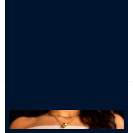
SPEDIZIONE
Prodotto in pronta consegna in 24/48h (esclusi Sabato,
Domenica e festivi) La spedizione ha un costo di 5€ in tutta
Italia , è gratis per ordini pari e/o superiori a € 39,00
NICKEL FREE
CAMBIO E RESO
CURA DEL PRODOTTO