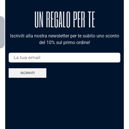
UN REGALO PER TE
MODALITÀ DI PAGAMENTO
Iscriviti alla nostra newsletter per te subito uno sconto
del 10% sul primo ordine!
Email:
TI POTREBBE INTERESSARE
Nuova Collezione
Nuova Collezione
Anello Sei Unica
Anello Ca’ Maronn’
Gold In Acciaio
t’accumpagn – In