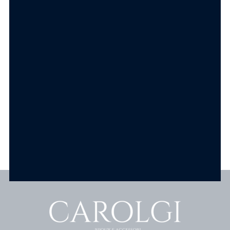
Componi la tua collana
Componi la tua collana
Ciondolo Goccia
Ciondolo Cuore
Punto Luce in
Punto Luce Acciaio
Acciaio
6.90
€
6.90
€
SCEGLI
SCEGLI
Scopri tutti i prodotti