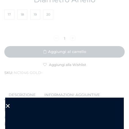
17
18
19
20
Aggiungi al carrello
Aggiungi alla Wishlist
SKU:
NC1046 GOLD-
DESCRIZIONE
INFORMAZIONI AGGIUNTIVE
Luminoso, elegante e intramontabile, questo
anello tennis eternity in acciaio dorato è
impreziosito da una fila continua di zirconi brillanti