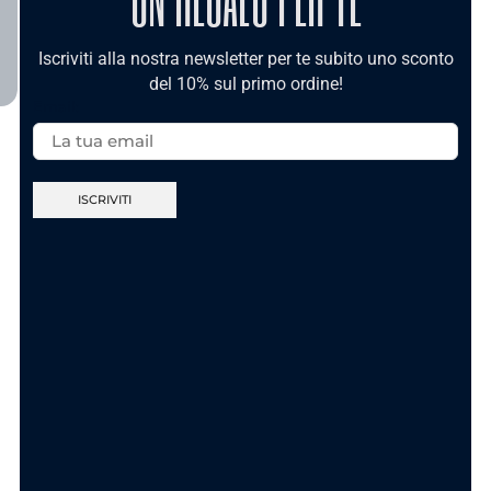
TI POTREBBE INTERESSARE
Iscriviti alla nostra newsletter per te subito uno sconto
del 10% sul primo ordine!
Email:
Nuova Collezione
Nuova Collezione
Anello Sei Unica
Anello Ca’ Maronn’
Gold In Acciaio
t’accumpagn – In
Acciaio
11.90
€
11.90
€
AGGIUNGI AL
CARRELLO
SCEGLI