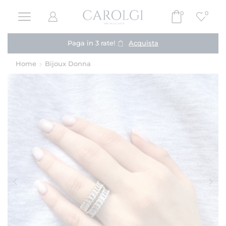
0
0
Paga in 3 rate!
Acquista
Home
Bijoux Donna