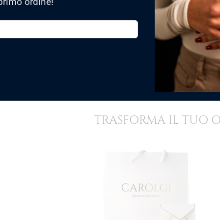
primo ordine!
Arriva con confezione regalo?
Sì, viene spedito in una confezione 
TRASFORMA IL TUO 