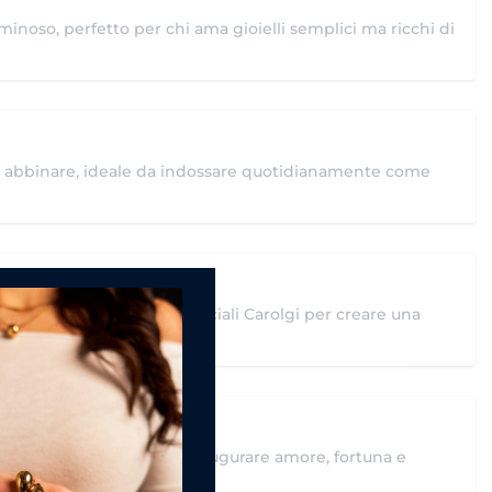
minoso, perfetto per chi ama gioielli semplici ma ricchi di
e da abbinare, ideale da indossare quotidianamente come
ciali?
ppure insieme ad altri bracciali Carolgi per creare una
e simbolico, perfetto per augurare amore, fortuna e