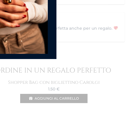
elegante firmata Carolgi, perfetta anche per un regalo.
ORDINE IN UN REGALO PERFETTO
Shopper Bag con bigliettino Carolgi
1.50
€
AGGIUNGI AL CARRELLO