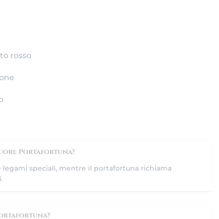
to rosso
tone
o
Cuore Portafortuna?
e legami speciali, mentre il portafortuna richiama
.
Portafortuna?