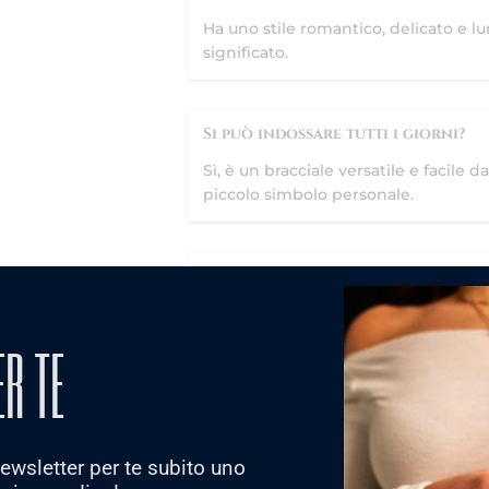
Ha uno stile romantico, delicato e lu
significato.
Si può indossare tutti i giorni?
Sì, è un bracciale versatile e facil
piccolo simbolo personale.
Può essere abbinato ad altri brac
Sì, è perfetto da indossare da solo o
combinazione personalizzata.
ER TE
È adatto come idea regalo?
Assolutamente sì. È un regalo dolce 
 newsletter per te subito uno
protezione a una persona speciale.