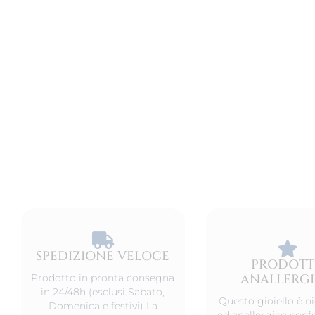
SPEDIZIONE VELOCE​
PRODOT
ANALLERG
Prodotto in pronta consegna
in 24/48h (esclusi Sabato,
Questo gioiello è ni
Domenica e festivi) La
ed anallergico conf