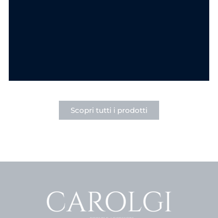
Componi la tua collana
Componi la tua collana
Ciondolo Goccia
Ciondolo Cuore
Punto Luce in
Punto Luce Acciaio
Acciaio
6.90
€
6.90
€
SCEGLI
SCEGLI
Scopri tutti i prodotti