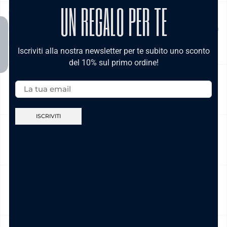
UN REGALO PER TE
Prodotto in pronta consegna in 24/48h (esclusi Sabato,
Domenica e festivi) La spedizione ha un costo di 5€ in tutta
Italia , è gratis per ordini pari e/o superiori a € 39,00
Iscriviti alla nostra newsletter per te subito uno sconto
del 10% sul primo ordine!
Email:
NICKEL FREE
CAMBIO E RESO
CURA DEL PRODOTTO