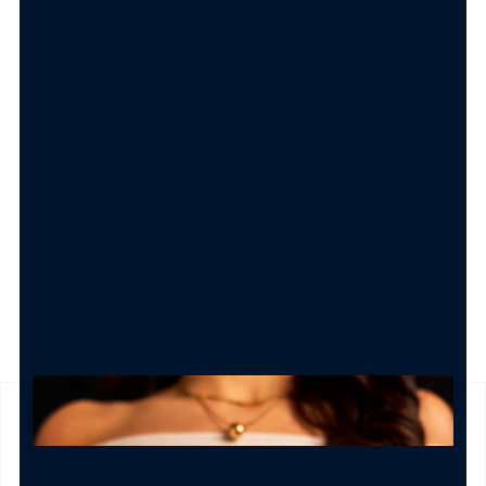
Shopper Bag con bigliettino
Carolgi
1.50
€
AGGIUNGI AL CARRELLO
SPEDIZIONE