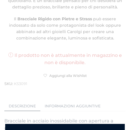
quotidiano. È un bracciale pensato per chi desidera un
dettaglio prezioso, brillante e pieno di personalità.
Il
Bracciale Rigido con Pietre e Strass
può essere
indossato da solo come protagonista del look oppure
abbinato ad altri gioielli Carolgi per creare una
combinazione elegante, luminosa e sofisticata.
Il prodotto non è attualmente in magazzino e
non è disponibile.
Aggiungi alla Wishlist
SKU:
KS3091
DESCRIZIONE
INFORMAZIONI AGGIUNTIVE
Bracciale in acciaio inossidabile con apertura a
manetta. Con pietre nere e strass. Incisione numeri