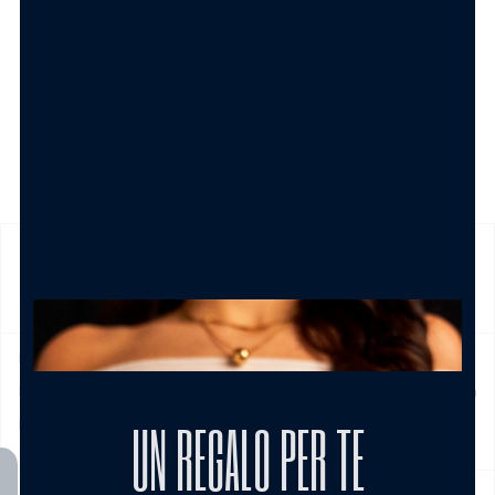
SPEDIZIONE
Prodotto in pronta consegna in 24/48h (esclusi Sabato,
Domenica e festivi) La spedizione ha un costo di 5€ in tutta
UN REGALO PER TE
Italia , è gratis per ordini pari e/o superiori a € 39,00