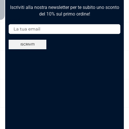
NICKEL FREE
Iscriviti alla nostra newsletter per te subito uno sconto
del 10% sul primo ordine!
Email:
CAMBIO E RESO
CURA DEL PRODOTTO
MODALITÀ DI PAGAMENTO
TI POTREBBE INTERESSARE