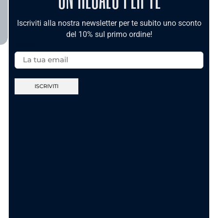
TI POTREBBE INTERESSARE
Iscriviti alla nostra newsletter per te subito uno sconto
del 10% sul primo ordine!
Email:
Nuova Collezione
Nuova Collezione
Anello Sei Unica
Anello Ca’ Maronn’
Gold In Acciaio
t’accumpagn – In
Acciaio
11.90
€
11.90
€
AGGIUNGI AL
CARRELLO
SCEGLI