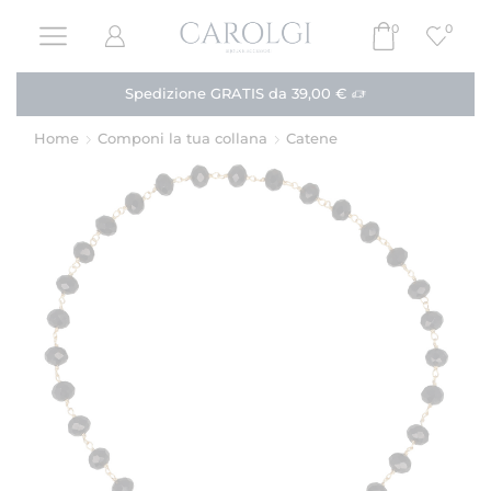
0
0
Paga in 3 rate!
Acquista
Home
Componi la tua collana
Catene