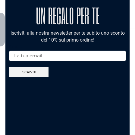
UN REGALO PER TE
MODALITÀ DI PAGAMENTO
Iscriviti alla nostra newsletter per te subito uno sconto
del 10% sul primo ordine!
TI POTREBBE INTERESSARE
Email:
Nuova Collezione
Nuova Collezione
Anello Sei Unica
Anello Ca’ Maronn’
Gold In Acciaio
t’accumpagn – In
Acciaio
11.90
€