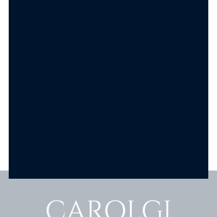
Componi la tua collana
Componi la tua collana
Ciondolo Goccia
Ciondolo Cuore
Punto Luce in
Punto Luce Acciaio
Acciaio
6.90
€
6.90
€
SCEGLI
SCEGLI
Scopri tutti i prodotti