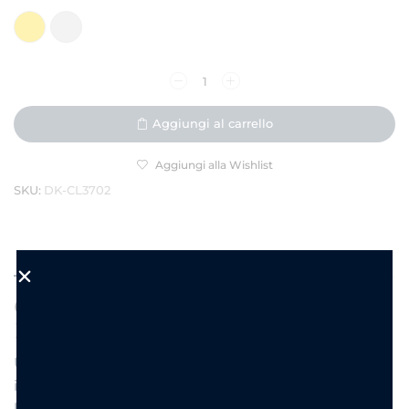
Aggiungi al carrello
Aggiungi alla Wishlist
SKU:
DK-CL3702
DESCRIZIONE
INFORMAZIONI AGGIUNTIVE
Collana Crystal Chain – Acciaio
Inox Oro/Argento
Un classico moderno: catena flat in acciaio con
inserti frontali di zirconi baguette che riflettono la
luce con ogni movimento. “Crystal Chain” è la