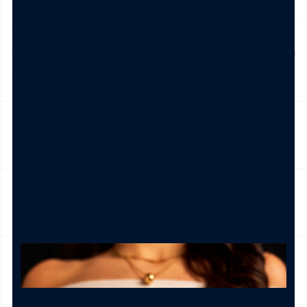
Prodotto in pronta consegna in 24/48h (esclusi Sabato,
Domenica e festivi) La spedizione ha un costo di 5€ in tutta
Italia , è gratis per ordini pari e/o superiori a € 39,00
NICKEL FREE
CAMBIO E RESO
CURA DEL PRODOTTO