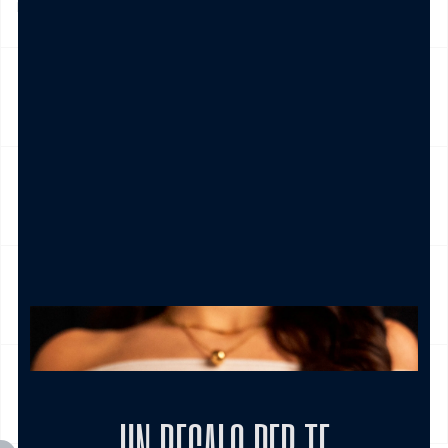
Italia , è gratis per ordini pari e/o superiori a € 39,00
NICKEL FREE
CAMBIO E RESO
CURA DEL PRODOTTO
MODALITÀ DI PAGAMENTO