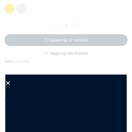
Aggiungi al carrello
Aggiungi alla Wishlist
SKU:
CG6009
DESCRIZIONE
INFORMAZIONI AGGIUNTIVE
Collana Cuori In Catena –
Collana con Cuoricini e Zirconi
Romantica e luminosa, “Cuori In Catena” è una
collana composta da una fila di cuoricini vuoti
alternati a cuori con zirconi. Un design raffinato e