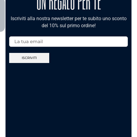
UN REGALO PER TE
TI POTREBBE INTERESSARE
Iscriviti alla nostra newsletter per te subito uno sconto
del 10% sul primo ordine!
Email:
Nuova Collezione
Nuova Collezione
Anello Sei Unica
Anello Ca’ Maronn’
Gold In Acciaio
t’accumpagn – In
Acciaio
11.90
€
11.90
€
AGGIUNGI AL
CARRELLO
SCEGLI