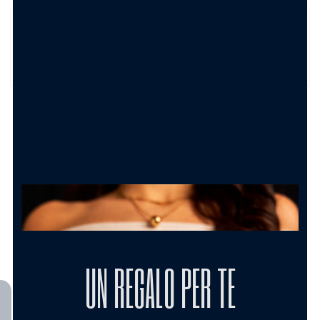
Arriva con confezione regalo?
Sì, viene spedita in una confezione elegante firmata
Carolgi, perfetta anche per un regalo.
TRASFORMA IL TUO ORDINE IN UN
REGALO PERFETTO
Shopper Bag con bigliettino
Carolgi
1.50
€
AGGIUNGI AL CARRELLO
UN REGALO PER TE