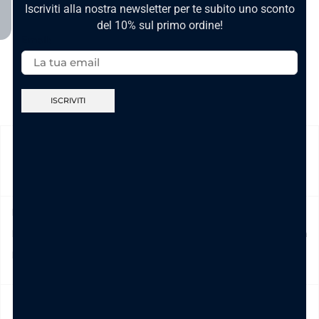
Iscriviti alla nostra newsletter per te subito uno sconto
del 10% sul primo ordine!
Email:
SPEDIZIONE
Prodotto in pronta consegna in 24/48h (esclusi Sabato,
Domenica e festivi) La spedizione ha un costo di 5€ in tutta
Italia , è gratis per ordini pari e/o superiori a € 39,00