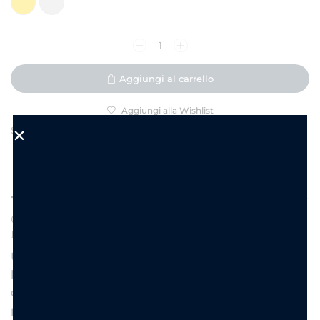
Aggiungi al carrello
Aggiungi alla Wishlist
SKU:
KJ6057
DESCRIZIONE
INFORMAZIONI AGGIUNTIVE
Collana di bigiotteria in ottone con fiore
da 1 cm
Un gioiello raffinato che unisce romanticismo e
brillantezza! Questa collana in acciaio presenta un
delicato fiore impreziosito da luminosi strass,
perfetto per aggiungere un tocco di luce e