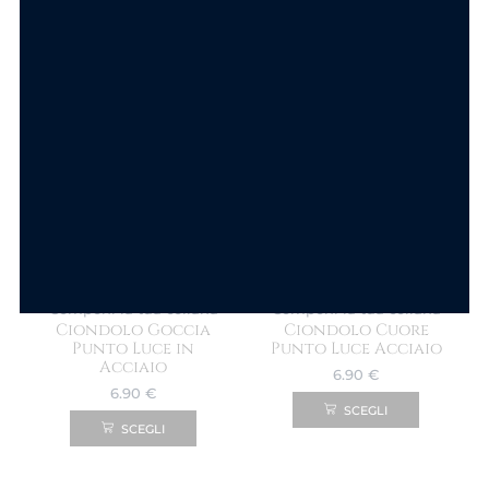
Acciaio con Cristalli
Acciaio con Cristalli
12.90
€
12.90
€
SCEGLI
SCEGLI
Componi la tua collana
Componi la tua collana
Ciondolo Goccia
Ciondolo Cuore
Punto Luce in
Punto Luce Acciaio
Acciaio
6.90
€
6.90
€
SCEGLI
SCEGLI