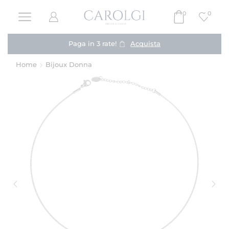
0
0
Paga in 3 rate!
Acquista
Home
Bijoux Donna