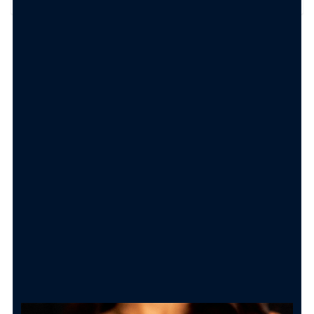
TRASFORMA IL TUO ORDINE IN UN
REGALO PERFETTO
Shopper Bag con bigliettino
Carolgi
1.50
€
AGGIUNGI AL CARRELLO