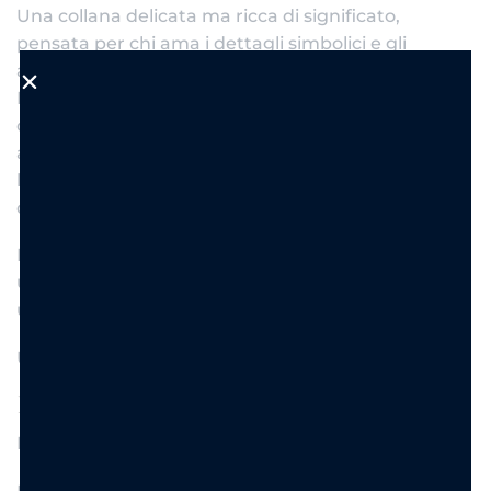
Una collana delicata ma ricca di significato,
pensata per chi ama i dettagli simbolici e gli
accessori dal fascino moderno e luminoso.
La nuova Mystic Symbols combina una sottile
catena elegante con charm pendenti ispirati
all’universo spirituale e celestial chic: croce
luminosa, luna e dettagli brillanti si uniscono in un
design raffinato e super versatile.
Perfetta da indossare ogni giorno, sia da sola per
un look minimal sia in layering con altre collane per
uno stile più deciso e contemporaneo.
Un gioiello elegante, simbolico e senza tempo.
Dettagli prodotto
Materiale: acciaio inox 40+5 CM