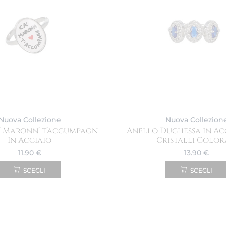
Nuova Collezione
Nuova Collezion
’ Maronn’ t’accumpagn –
Anello Duchessa in Ac
In Acciaio
Cristalli Color
11.90
€
13.90
€
SCEGLI
SCEGLI