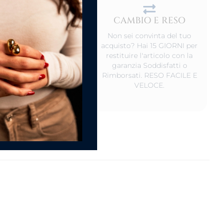
CAMBIO E RESO
DEL PRODOTTO
Non sei convinta del tuo
o non indossati,
acquisto? Hai 15 GIORNI per
rvali in un luogo
restituire l'articolo con la
 ed al riparo da luce
garanzia Soddisfatti o
iretta. Va bene anche
Rimborsati. RESO FACILE E
nostro scatolino.
VELOCE.