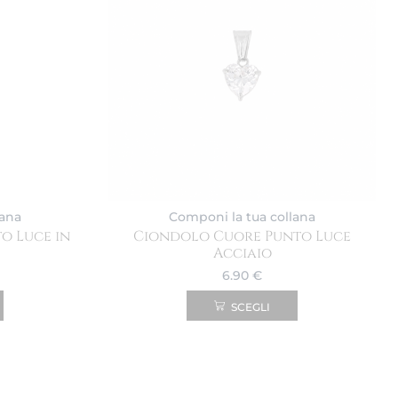
lana
Componi la tua collana
o Luce in
Ciondolo Cuore Punto Luce
Acciaio
6.90
€
SCEGLI