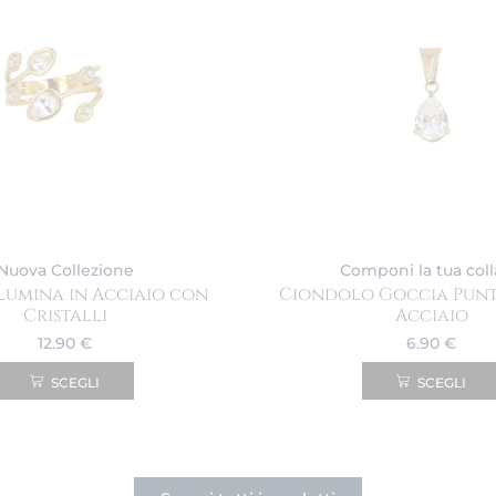
Nuova Collezione
Componi la tua col
Lumina in Acciaio con
Ciondolo Goccia Punt
Cristalli
Acciaio
12.90
€
6.90
€
SCEGLI
SCEGLI