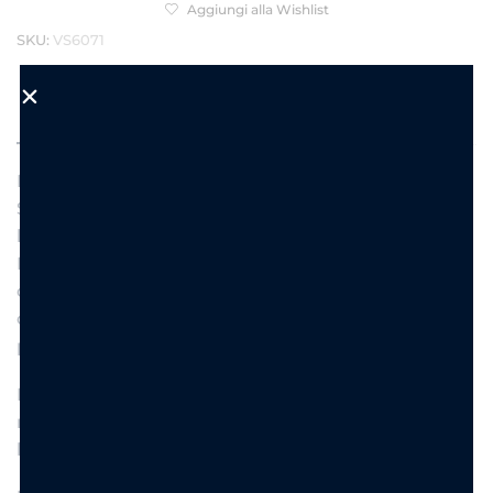
Aggiungi alla Wishlist
SKU:
VS6071
DESCRIZIONE
INFORMAZIONI AGGIUNTIVE
Luminosa, colorata e piena di energia: la collana
Sun Aura è il gioiello perfetto per dare luce ai tuoi
look con un tocco estivo e super trendy.
Le piccole perline sfaccettate si uniscono al charm
centrale a forma di sole con dettaglio turchese,
creando una collana delicata ma ricca di
personalità.
Perfetta da indossare da sola per un look fresco e
minimal oppure abbinata ad altre collane per
layering moderni e colorati.