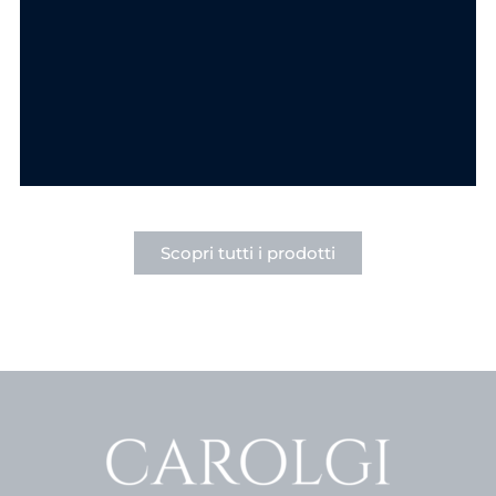
Componi la tua collana
Componi la tua collana
Ciondolo Goccia
Ciondolo Cuore
Punto Luce in
Punto Luce Acciaio
Acciaio
6.90
€
6.90
€
SCEGLI
SCEGLI
Scopri tutti i prodotti