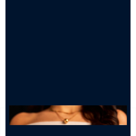
Shopper Bag con bigliettino
Carolgi
1.50
€
AGGIUNGI AL CARRELLO
SPEDIZIONE