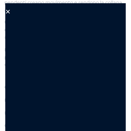
pendenti creano movimento e rendono la collana
ancora più speciale.
Un mix perfetto tra stile retrò, dettagli floreali e
design contemporaneo, ideale per impreziosire
anche il look più semplice.
Perfetta da indossare da sola come pezzo
protagonista oppure abbinata ad altre collane per
creare layering raffinati e creativi.
Dettagli prodotto
Collana con charms pendenti
Pendente centrale con tulipani
Dettagli romantici e floreali
Catena regolabile