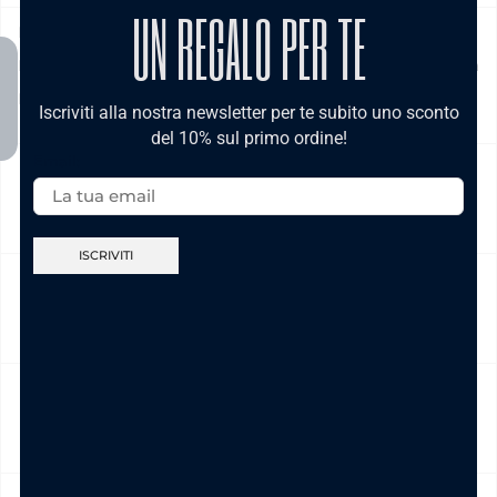
UN REGALO PER TE
Prodotto in pronta consegna in 24/48h (esclusi Sabato,
Domenica e festivi) La spedizione ha un costo di 5€ in tutta
Italia , è gratis per ordini pari e/o superiori a € 39,00
Iscriviti alla nostra newsletter per te subito uno sconto
del 10% sul primo ordine!
Email:
NICKEL FREE
CAMBIO E RESO
CURA DEL PRODOTTO