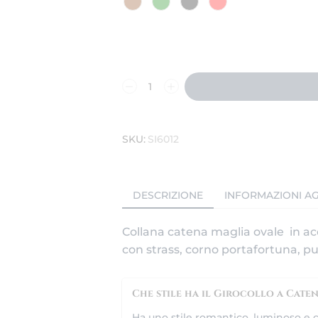
SKU:
SI6012
DESCRIZIONE
INFORMAZIONI AG
Collana catena maglia ovale in ac
con strass, corno portafortuna, pun
Che stile ha il Girocollo a Cate
Ha uno stile romantico, luminoso e 