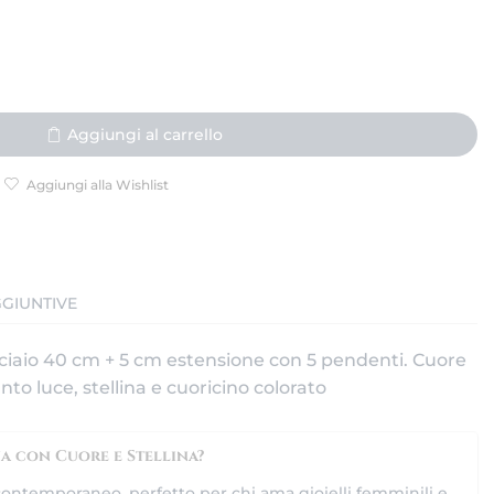
Aggiungi al carrello
Aggiungi alla Wishlist
GIUNTIVE
ciaio 40 cm + 5 cm estensione con 5 pendenti. Cuore
to luce, stellina e cuoricino colorato
na con Cuore e Stellina?
contemporaneo, perfetto per chi ama gioielli femminili e