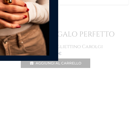
ORDINE IN UN REGALO PERFETTO
Shopper Bag con bigliettino Carolgi
1.50
€
AGGIUNGI AL CARRELLO