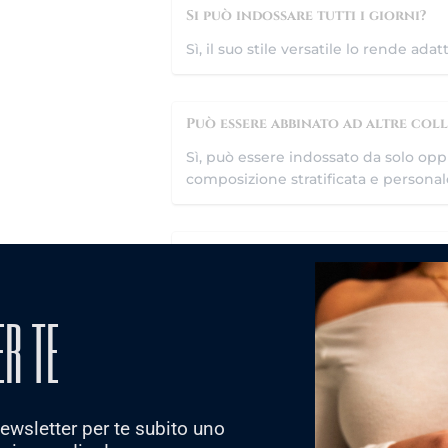
Si può indossare tutti i giorni?
Sì, il suo stile versatile lo rende adat
Può essere abbinato ad altre col
Sì, può essere indossato da solo opp
composizione stratificata e personal
È adatto come idea regalo?
Assolutamente sì. È un regalo roman
ricorrenze e momenti speciali.
ER TE
Arriva con confezione regalo?
Sì, viene spedito in una confezione 
 newsletter per te subito uno