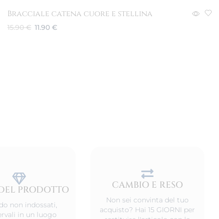
Bracciale catena cuore e stellina
15.90
€
11.90
€
Aggiungi al carrello
CAMBIO E RESO
DEL PRODOTTO
Non sei convinta del tuo
o non indossati,
acquisto? Hai 15 GIORNI per
rvali in un luogo