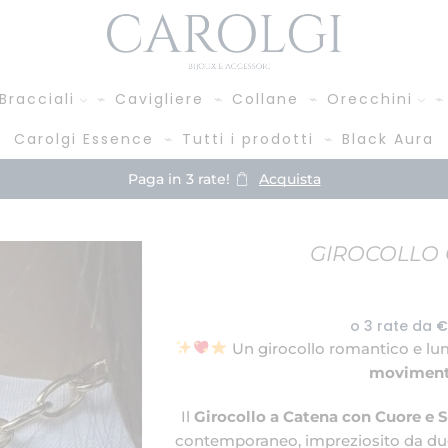
Bracciali
Cavigliere
Collane
Orecchini
Carolgi Essence
Tutti i prodotti
Black Aura
Spedizione GRATIS da 39,00 €
GIROCOLLO 
Un girocollo romantico e lum
movimento
Il
Girocollo a Catena con Cuore e S
contemporaneo, impreziosito da due