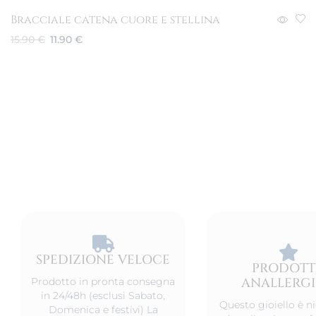
Bracciale catena cuore e stellina
15.90
€
11.90
€
Aggiungi al carrello
SPEDIZIONE VELOCE​
PRODOT
ANALLERG
Prodotto in pronta consegna
in 24/48h (esclusi Sabato,
Questo gioiello è ni
Domenica e festivi) La