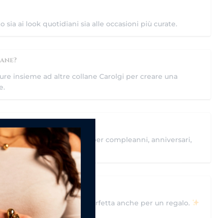
to sia ai look quotidiani sia alle occasioni più curate.
lane?
ure insieme ad altre collane Carolgi per creare una
e.
tico e simbolico, perfetto per compleanni, anniversari,
elegante firmata Carolgi, perfetta anche per un regalo.