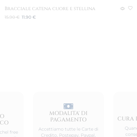
Bracciale catena cuore e stellina
15.90
€
11.90
€
Aggiungi al carrello
MODALITA' DI
TO
CURA 
PAGAMENTO
ICO
Quand
Accettiamo tutte le Carte di
chel free
conse
Credito, Postepay, Paypal,