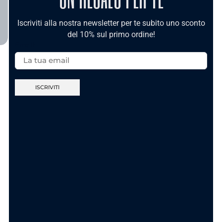
TI POTREBBE INTERESSARE
Iscriviti alla nostra newsletter per te subito uno sconto
del 10% sul primo ordine!
Email:
Nuova Collezione
Nuova Collezione
Anello Sei Unica
Anello Ca’ Maronn’
Gold In Acciaio
t’accumpagn – In
Acciaio
11.90
€
11.90
€
AGGIUNGI AL
CARRELLO
SCEGLI