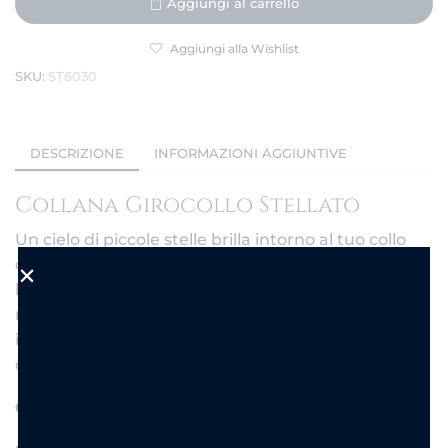
Aggiungi al carrello
Aggiungi alla Wishlist
SKU:
ST6030
DESCRIZIONE
INFORMAZIONI AGGIUNTIVE
Collana Girocollo Stellato
Un
cielo
di
piccole
stelle
brilla
intorno
al
tuo
collo
con
questa
collana
girocollo
in
acciaio,
delicata
e
luminosa.
Le
stelline
pendenti
creano
un
movimento
elegante
e
discreto,
perfetto
da
indossare
ogni
giorno
o
per
aggiungere
un
tocco
celestiale
a
un
look
da
sera.
Caratteristiche del Prodotto: