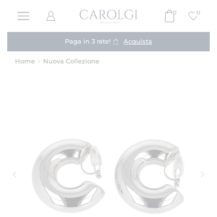
0
0
Paga in 3 rate!
Acquista
Home
Nuova Collezione