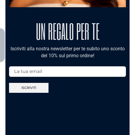
UN REGALO PER TE
MODALITÀ DI PAGAMENTO
Iscriviti alla nostra newsletter per te subito uno sconto
del 10% sul primo ordine!
TI POTREBBE INTERESSARE
Email:
Bijoux Donna
Bijoux Donna
Collana Sorridi in
Collana C’ho l’Ansia