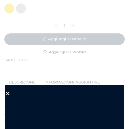
Aggiungi al carrello
Aggiungi alla Wishlist
SKU:
CLI9001
DESCRIZIONE
INFORMAZIONI AGGIUNTIVE
Orecchini a clip Chunky Curl
Orecchini a clip bombati e bold, per un look deciso
e moderno. Con la loro forma curva voluminosa, gli
orecchini
Chunky Curl
sono l’accessorio perfetto
per chi ama farsi notare. Il design lucido in acciaio