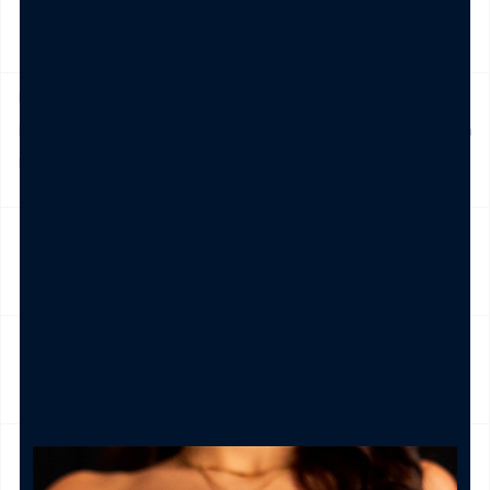
SPEDIZIONE
Prodotto in pronta consegna in 24/48h (esclusi Sabato,
Domenica e festivi) La spedizione ha un costo di 5€ in tutta
Italia , è gratis per ordini pari e/o superiori a € 39,00
NICKEL FREE
CAMBIO E RESO
CURA DEL PRODOTTO