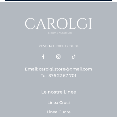
Vendita Gioielli Online
Email: carolgi.store@gmail.com
Tel: 376 22 67 701
Le nostre Linee
Linea Croci
Linea Cuore