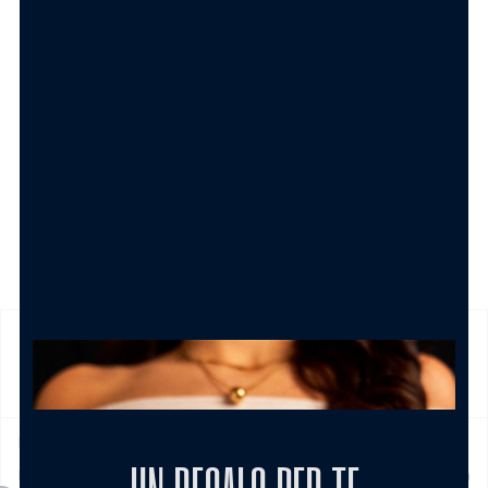
AGGIUNGI AL CARRELLO
SPEDIZIONE
Prodotto in pronta consegna in 24/48h (esclusi Sabato,
Domenica e festivi) La spedizione ha un costo di 5€ in tutta