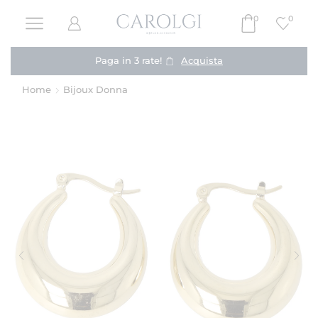
0
0
Paga in 3 rate!
Acquista
Home
Bijoux Donna