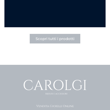
6.90
€
6.90
€
SCEGLI
SCEGLI
Scopri tutti i prodotti
Vendita Gioielli Online