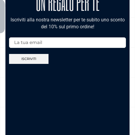
UN REGALO PER TE
Italia , è gratis per ordini pari e/o superiori a € 39,00
Iscriviti alla nostra newsletter per te subito uno sconto
del 10% sul primo ordine!
NICKEL FREE
Email:
CAMBIO E RESO
CURA DEL PRODOTTO
MODALITÀ DI PAGAMENTO