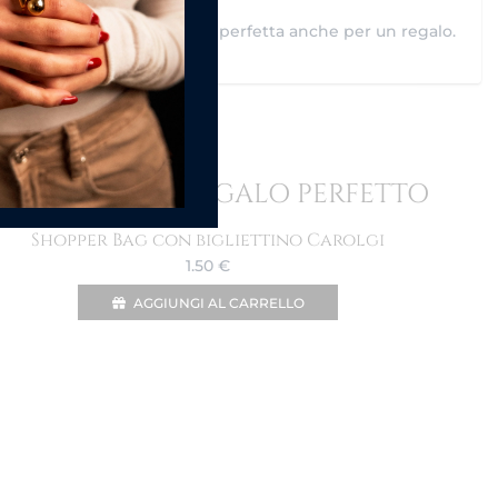
e elegante firmata Carolgi, perfetta anche per un regalo.
ORDINE IN UN REGALO PERFETTO
Shopper Bag con bigliettino Carolgi
1.50
€
AGGIUNGI AL CARRELLO