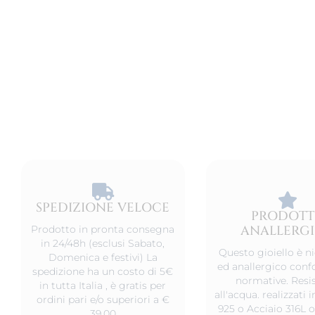
SPEDIZIONE VELOCE​
PRODOT
ANALLERG
Prodotto in pronta consegna
in 24/48h (esclusi Sabato,
Questo gioiello è ni
Domenica e festivi) La
ed anallergico conf
spedizione ha un costo di 5€
normative. Resis
in tutta Italia , è gratis per
all'acqua. realizzati
ordini pari e/o superiori a €
925 o Acciaio 316L o
39,00