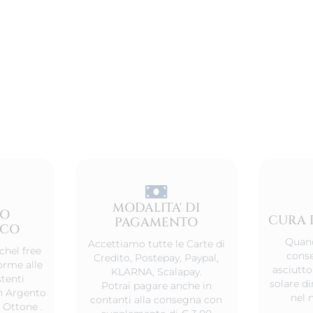
MODALITA' DI
TO
CURA 
PAGAMENTO
ICO
Quand
Accettiamo tutte le Carte di
chel free
conse
Credito, Postepay, Paypal,
orme alle
asciutto
KLARNA, Scalapay.
tenti
solare d
Potrai pagare anche in
 in Argento
nel 
contanti alla consegna con
 Ottone .