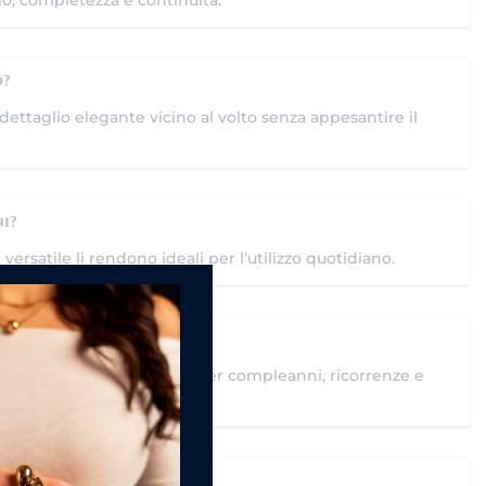
io, completezza e continuità.
o?
dettaglio elegante vicino al volto senza appesantire il
i?
 versatile li rendono ideali per l’utilizzo quotidiano.
gante e versatile, ideale per compleanni, ricorrenze e
?