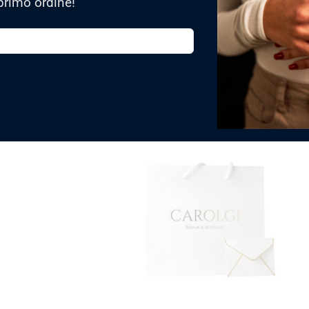
primo ordine!
Sì, vengono spediti in una confezion
TRASFORMA IL TUO 