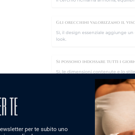
Il cerchio richiama armonia, equilibr
Gli orecchini valorizzano il vis
Sì, il design essenziale aggiunge un 
look.
Si possono indossare tutti i giorn
Sì, le dimensioni contenute e lo stile
Sono adatti come idea regalo?
ER TE
Assolutamente sì. Sono un regalo ele
occasioni speciali.
 newsletter per te subito uno
Arrivano con confezione regalo