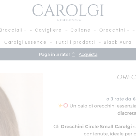
Bracciali
Cavigliere
Collane
Orecchini
Carolgi Essence
Tutti i prodotti
Black Aura
Paga in 3 rate!
Acquista
OREC
Un paio di orecchini essenziali
discret
Gli
Orecchini Circle Small Carolgi
s
contenute, ideale per c