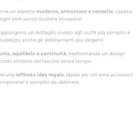
zione un aspetto
moderno, armonioso e versatile
, capace
ogni look senza risultare eccessivo.
aggiungono un dettaglio curato agli outfit più semplici e
alezza anche gli abbinamenti più eleganti.
nia, equilibrio e continuità
, trasformando un design
iccolo simbolo dal fascino senza tempo.
che una
raffinata idea regalo
, ideale per chi ama accessori
temporanei e semplici da abbinare.