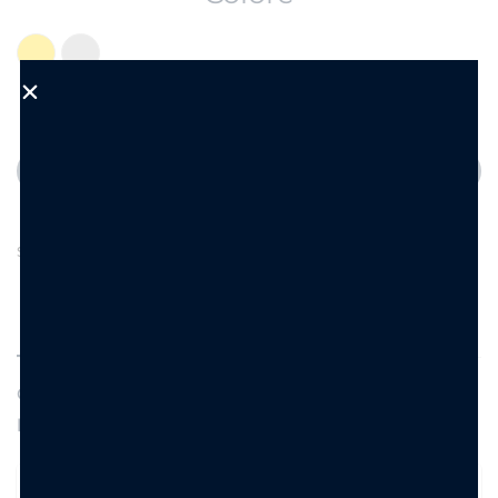
Aggiungi al carrello
Aggiungi alla Wishlist
SKU:
KS9073
DESCRIZIONE
INFORMAZIONI AGGIUNTIVE
Orecchini di bigiotteria in acciaio inossidabile con
perno anallergico. Foglie, lung. 4 cm.
Che stile hanno gli Orecchini con Foglie Dipinte?