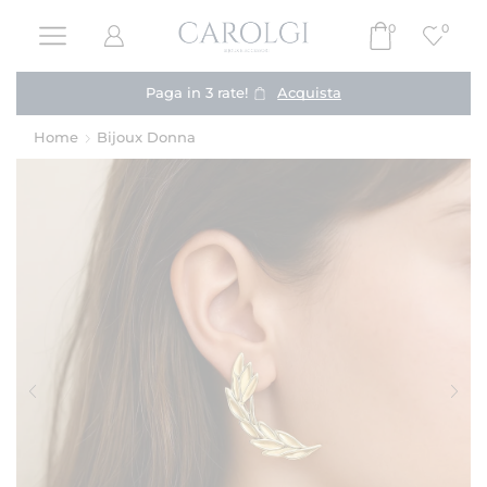
0
0
Paga in 3 rate!
Acquista
Home
Bijoux Donna