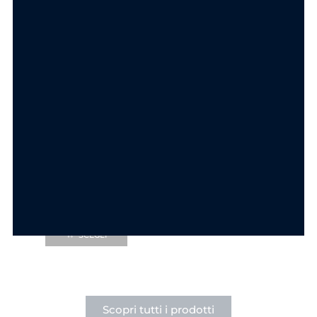
Componi la tua collana
Componi la tua collana
Ciondolo Goccia
Ciondolo Cuore
Punto Luce in
Punto Luce Acciaio
Acciaio
6.90
€
6.90
€
SCEGLI
SCEGLI
Scopri tutti i prodotti