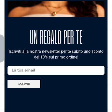
UN REGALO PER TE
SPEDIZIONE
Iscriviti alla nostra newsletter per te subito uno sconto
del 10% sul primo ordine!
Prodotto in pronta consegna in 24/48h (esclusi Sabato,
Email:
Domenica e festivi) La spedizione ha un costo di 5€ in tutta
Italia , è gratis per ordini pari e/o superiori a € 39,00
NICKEL FREE