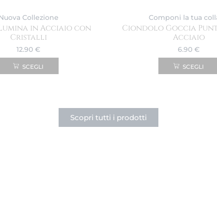
Nuova Collezione
Componi la tua col
Lumina in Acciaio con
Ciondolo Goccia Punt
Cristalli
Acciaio
12.90
€
6.90
€
SCEGLI
SCEGLI
Scopri tutti i prodotti