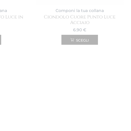
lana
Componi la tua collana
o Luce in
Ciondolo Cuore Punto Luce
Acciaio
6.90
€
SCEGLI