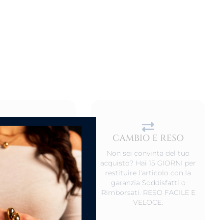
CAMBIO E RESO
DEL PRODOTTO
Non sei convinta del tuo
o non indossati,
acquisto? Hai 15 GIORNI per
rvali in un luogo
restituire l'articolo con la
 ed al riparo da luce
garanzia Soddisfatti o
iretta. Va bene anche
Rimborsati. RESO FACILE E
nostro scatolino.
VELOCE.