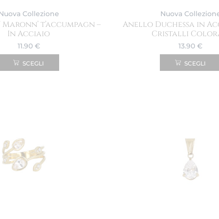
Nuova Collezione
Nuova Collezion
’ Maronn’ t’accumpagn –
Anello Duchessa in Ac
In Acciaio
Cristalli Color
11.90
€
13.90
€
SCEGLI
SCEGLI