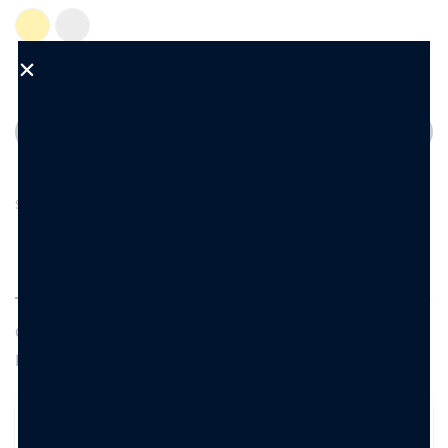
Aggiungi al carrello
Aggiungi alla Wishlist
SKU:
KS9076
DESCRIZIONE
INFORMAZIONI AGGIUNTIVE
Orecchini di bigiotteria in acciaio inossidabile con
perno anallergico. Mezzo fiore rigato , lungh. 6 cm.
Che stile hanno gli Orecchini Fiore Rigato e Perla?
Hanno uno stile elegante, romantico e femminile,