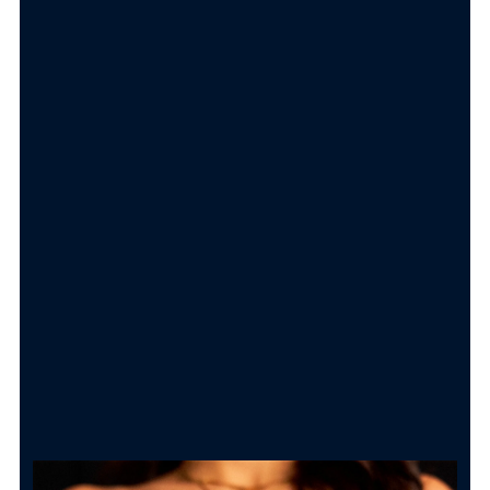
TRASFORMA IL TUO ORDINE IN UN
REGALO PERFETTO
Shopper Bag con bigliettino
Carolgi
1.50
€
AGGIUNGI AL CARRELLO