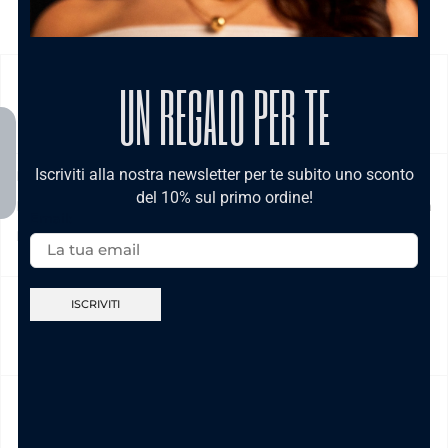
UN REGALO PER TE
SPEDIZIONE
Iscriviti alla nostra newsletter per te subito uno sconto
Prodotto in pronta consegna in 24/48h (esclusi Sabato,
del 10% sul primo ordine!
Domenica e festivi) La spedizione ha un costo di 5€ in tutta
Email:
Italia , è gratis per ordini pari e/o superiori a € 39,00
NICKEL FREE
CAMBIO E RESO