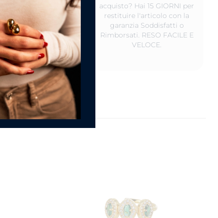
o non indossati,
acquisto? Hai 15 GIORNI per
rvali in un luogo
restituire l'articolo con la
 ed al riparo da luce
garanzia Soddisfatti o
iretta. Va bene anche
Rimborsati. RESO FACILE E
nostro scatolino.
VELOCE.