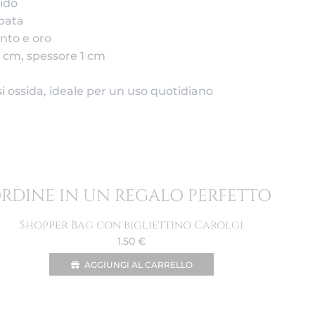
cido
bata
ento e oro
 cm, spessore 1 cm
si ossida, ideale per un uso quotidiano
ORDINE IN UN REGALO PERFETTO
Shopper Bag con bigliettino Carolgi
1.50
€
AGGIUNGI AL CARRELLO