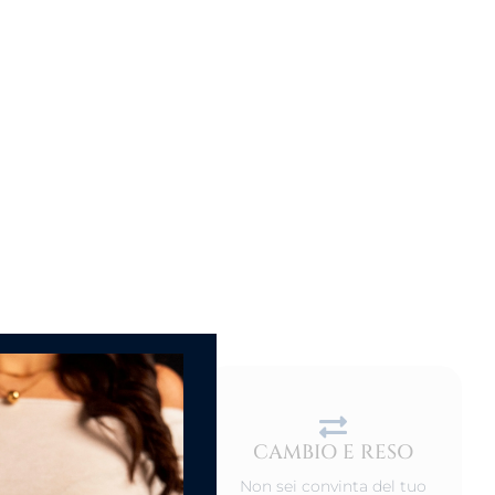
CAMBIO E RESO
DEL PRODOTTO
Non sei convinta del tuo