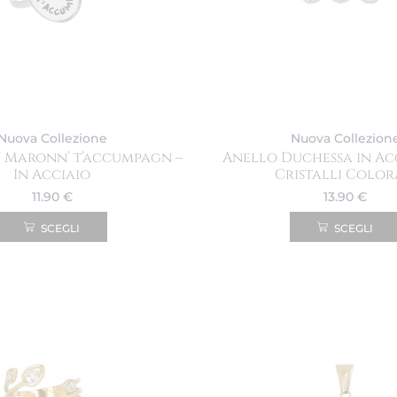
Nuova Collezione
Nuova Collezion
’ Maronn’ t’accumpagn –
Anello Duchessa in Ac
In Acciaio
Cristalli Color
11.90
€
13.90
€
SCEGLI
SCEGLI