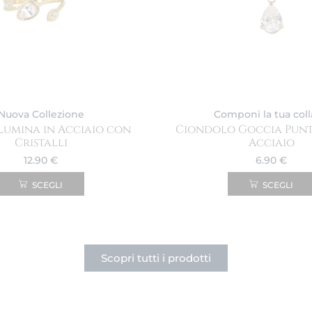
Nuova Collezione
Componi la tua col
Lumina in Acciaio con
Ciondolo Goccia Punt
Cristalli
Acciaio
12.90
€
6.90
€
SCEGLI
SCEGLI
Scopri tutti i prodotti