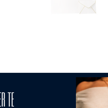
ER TE
MODALITA' DI
TO
CURA 
PAGAMENTO
ICO