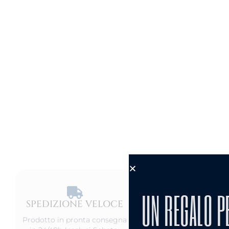
UN REGALO P
SPEDIZIONE VELOCE​
PRODOT
ANALLERG
Prodotto in pronta consegna