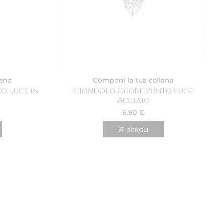
lana
Componi la tua collana
o Luce in
Ciondolo Cuore Punto Luce
Acciaio
6.90
€
SCEGLI