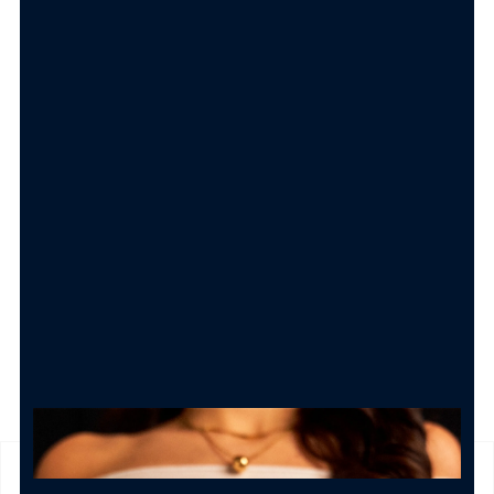
REGALO PERFETTO
Shopper Bag con bigliettino
Carolgi
1.50
€
AGGIUNGI AL CARRELLO