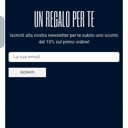
SPEDIZIONE
UN REGALO PER TE
Prodotto in pronta consegna in 24/48h (esclusi Sabato,
Domenica e festivi) La spedizione ha un costo di 5€ in tutta
Iscriviti alla nostra newsletter per te subito uno sconto
Italia , è gratis per ordini pari e/o superiori a € 39,00
del 10% sul primo ordine!
Email:
NICKEL FREE
CAMBIO E RESO
CURA DEL PRODOTTO