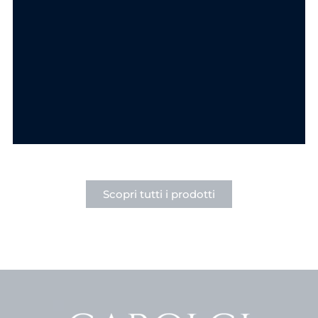
Componi la tua collana
Componi la tua collana
Ciondolo Goccia
Ciondolo Cuore
Punto Luce in
Punto Luce Acciaio
Acciaio
6.90
€
6.90
€
SCEGLI
SCEGLI
Scopri tutti i prodotti