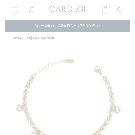
0
0
Paga in 3 rate!
Acquista
Home
Bijoux Donna