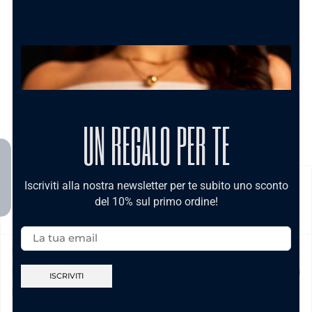
UN REGALO PER TE
Iscriviti alla nostra newsletter per te subito uno sconto
SPEDIZIONE
del 10% sul primo ordine!
Email:
Prodotto in pronta consegna in 24/48h (esclusi Sabato,
Domenica e festivi) La spedizione ha un costo di 5€ in tutta
Italia , è gratis per ordini pari e/o superiori a € 39,00