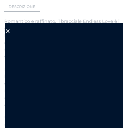
DESCRIZIONE
Romantico e raffinato, il bracciale Endless Love è il
gioiello perfetto per chi ama dettagli delicati ma
luminosi. Le sfere sfaccettate in acciaio dorato
donano brillantezza al polso, mentre i charm a
forma di cuore creano un design elegante e
femminile dal fascino senza tempo.
Il cuore centrale impreziosito da zirconi cattura la
luce con eleganza, rendendo questo bijoux ideale
sia per il quotidiano che per occasioni speciali.
Perfetto da indossare da solo oppure mixato con
altri bracciali per creare uno stack moderno e
glamour.
Un accessorio versatile e super chic che aggiunge
un tocco romantico ad ogni outfit.