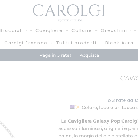
Bracciali
Cavigliere
Collane
Orecchini
Carolgi Essence
Tutti i prodotti
Black Aura
Paga in 3 rate!
Acquista
CAVI
Colore, luce e un tocco s
La
Cavigliera Galaxy Pop Carolg
accessori luminosi, originali e pie
colori, la magia del cielo stellato 