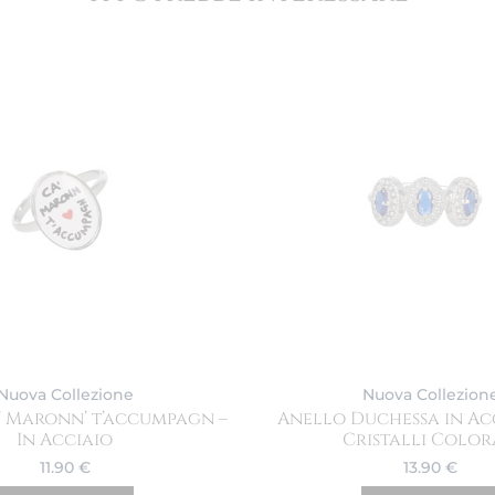
Nuova Collezione
Nuova Collezion
’ Maronn’ t’accumpagn –
Anello Duchessa in Ac
In Acciaio
Cristalli Color
11.90
€
13.90
€