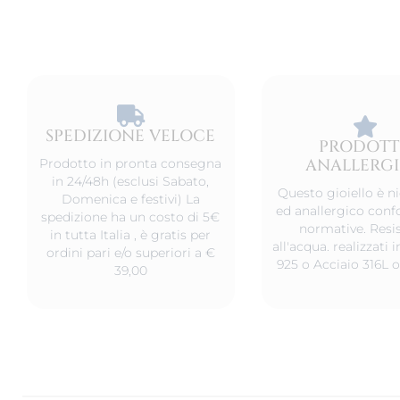
SPEDIZIONE VELOCE​
PRODOT
ANALLERG
Prodotto in pronta consegna
in 24/48h (esclusi Sabato,
Questo gioiello è ni
Domenica e festivi) La
ed anallergico conf
spedizione ha un costo di 5€
normative. Resis
in tutta Italia , è gratis per
all'acqua. realizzati
ordini pari e/o superiori a €
925 o Acciaio 316L o
39,00