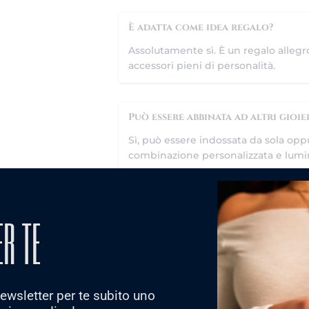
È adatta come idea regalo?
Assolutamente sì. È un regalo allegro 
accessori pieni di personalità.
Può essere abbinata ad altri gioie
Sì, può essere indossata da sola oppu
combinazione personalizzata e lumi
Arriva con confezione regalo?
ER TE
Sì, viene spedita in una confezione 
 newsletter per te subito uno