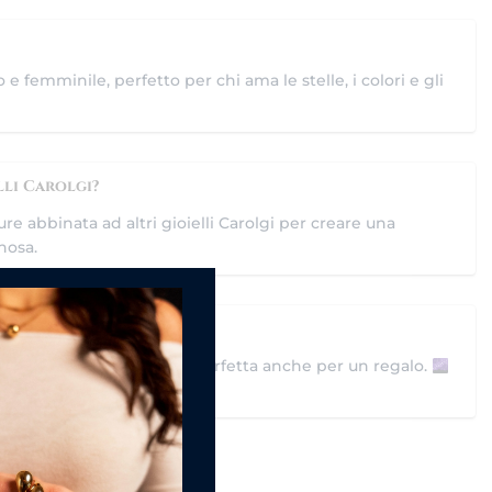
e femminile, perfetto per chi ama le stelle, i colori e gli
lli Carolgi?
re abbinata ad altri gioielli Carolgi per creare una
nosa.
elegante firmata Carolgi, perfetta anche per un regalo.