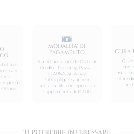
MODALITA' DI
TO
CURA 
PAGAMENTO
ICO
Quand
Accettiamo tutte le Carte di
chel free
conse
Credito, Postepay, Paypal,
orme alle
asciutto
KLARNA, Scalapay.
tenti
solare d
Potrai pagare anche in
 in Argento
nel 
contanti alla consegna con
 Ottone .
supplemento di € 3,00
TI POTREBBE INTERESSARE