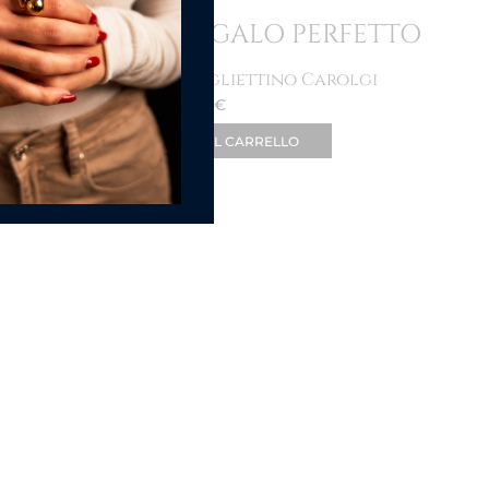
ORDINE IN UN REGALO PERFETTO
Shopper Bag con bigliettino Carolgi
1.50
€
AGGIUNGI AL CARRELLO