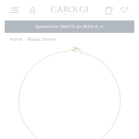
0
0
Paga in 3 rate!
Acquista
Home
Bijoux Donna