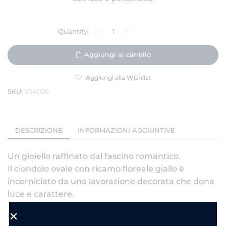
Aggiungi al carrello
Aggiungi alla Wishlist
SKU:
VS6026
DESCRIZIONE
INFORMAZIONI AGGIUNTIVE
Un gioiello raffinato dal fascino romantico.
Il ciondolo ovale con ricamo floreale giallo è
incorniciato da una lavorazione decorata che dona
luce e carattere.
La catena sottile rende questa collana versatile,