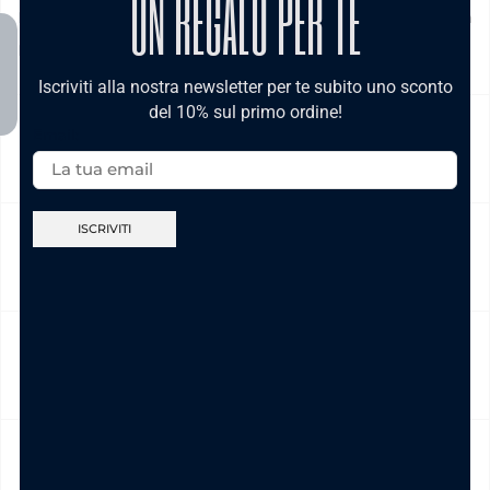
UN REGALO PER TE
Domenica e festivi) La spedizione ha un costo di 5€ in tutta
Italia , è gratis per ordini pari e/o superiori a € 39,00
Iscriviti alla nostra newsletter per te subito uno sconto
del 10% sul primo ordine!
Email:
NICKEL FREE
CAMBIO E RESO
CURA DEL PRODOTTO
MODALITÀ DI PAGAMENTO