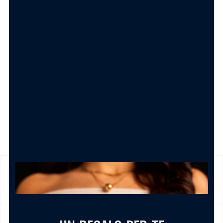
1.50
€
AGGIUNGI AL CARRELLO
SPEDIZIONE
Prodotto in pronta consegna in 24/48h (esclusi Sabato,