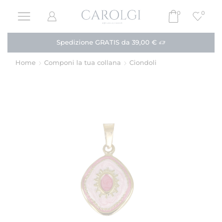
0
0
Paga in 3 rate!
Acquista
Home
Componi la tua collana
Ciondoli