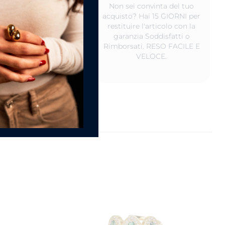
Non sei convinta del tuo
o non indossati,
acquisto? Hai 15 GIORNI per
rvali in un luogo
restituire l'articolo con la
 ed al riparo da luce
garanzia Soddisfatti o
iretta. Va bene anche
Rimborsati. RESO FACILE E
nostro scatolino.
VELOCE.