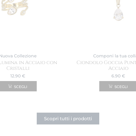
Nuova Collezione
Componi la tua col
Lumina in Acciaio con
Ciondolo Goccia Punt
Cristalli
Acciaio
12.90
€
6.90
€
SCEGLI
SCEGLI
Scopri tutti i prodotti