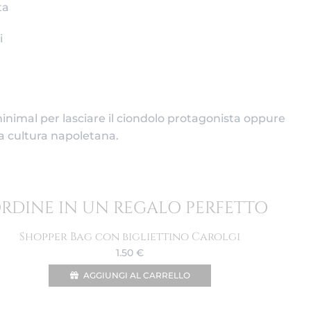
ta
i
inimal per lasciare il ciondolo protagonista oppure
la cultura napoletana.
ORDINE IN UN REGALO PERFETTO
Shopper Bag con bigliettino Carolgi
1.50
€
AGGIUNGI AL CARRELLO