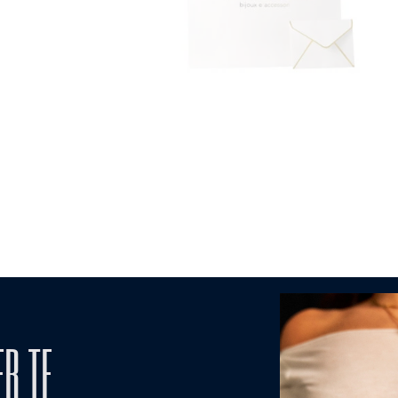
ER TE
MODALITA' DI
TO
CURA 
PAGAMENTO