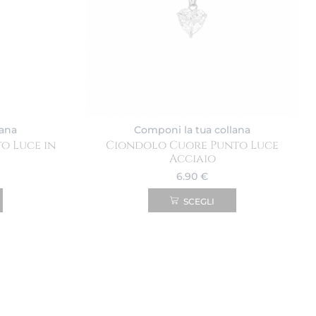
lana
Componi la tua collana
o Luce in
Ciondolo Cuore Punto Luce
Acciaio
6.90
€
SCEGLI