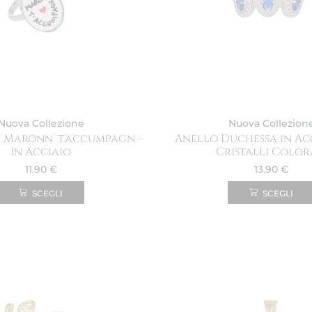
Nuova Collezione
Nuova Collezion
’ Maronn’ t’accumpagn –
Anello Duchessa in Ac
In Acciaio
Cristalli Color
11.90
€
13.90
€
SCEGLI
SCEGLI